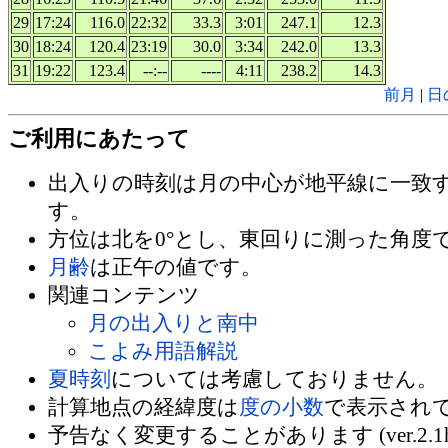
29
17:24
116.0
22:32
33.3
3:01
247.1
12.3
30
18:24
120.4
23:19
30.0
3:34
242.0
13.3
31
19:22
123.4
--:--
----
4:11
238.2
14.3
前月
|
日
ご利用にあたって
出入りの時刻は月の中心が地平線に一致
す。
方位は北を0°とし、東回りに測った角度
月齢
は正午の値です。
関連コンテンツ
月の出入りと南中
こよみ用語解説
夏時刻
については考慮しておりません。
計算地点の経緯度は
度の小数
で表示され
予告なく変更することがあります (ver.2.1