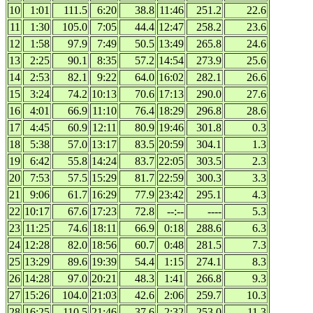
10
1:01
111.5
6:20
38.8
11:46
251.2
22.6
11
1:30
105.0
7:05
44.4
12:47
258.2
23.6
12
1:58
97.9
7:49
50.5
13:49
265.8
24.6
13
2:25
90.1
8:35
57.2
14:54
273.9
25.6
14
2:53
82.1
9:22
64.0
16:02
282.1
26.6
15
3:24
74.2
10:13
70.6
17:13
290.0
27.6
16
4:01
66.9
11:10
76.4
18:29
296.8
28.6
17
4:45
60.9
12:11
80.9
19:46
301.8
0.3
18
5:38
57.0
13:17
83.5
20:59
304.1
1.3
19
6:42
55.8
14:24
83.7
22:05
303.5
2.3
20
7:53
57.5
15:29
81.7
22:59
300.3
3.3
21
9:06
61.7
16:29
77.9
23:42
295.1
4.3
22
10:17
67.6
17:23
72.8
--:--
----
5.3
23
11:25
74.6
18:11
66.9
0:18
288.6
6.3
24
12:28
82.0
18:56
60.7
0:48
281.5
7.3
25
13:29
89.6
19:39
54.4
1:15
274.1
8.3
26
14:28
97.0
20:21
48.3
1:41
266.8
9.3
27
15:26
104.0
21:03
42.6
2:06
259.7
10.3
28
16:25
110.5
21:46
37.6
2:32
253.0
11.3