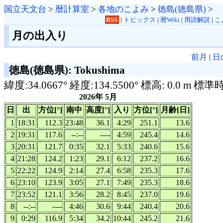
国立天文台
>
暦計算室
>
各地のこよみ
>
徳島(徳島県)
>
RSS
|
トピックス
|
暦Wiki
|
用語解説
|
こ
月の出入り
前月
|
日
徳島(徳島県): Tokushima
緯度:34.0667° 経度:134.5500° 標高: 0.0 m 標準
2026年 5月
日
出
方位[°]
南中
高度[°]
入り
方位[°]
月齢[日]
1
18:31
112.3
23:48
36.1
4:29
251.1
13.6
2
19:31
117.6
--:--
----
4:59
245.4
14.6
3
20:31
121.7
0:35
32.1
5:33
240.6
15.6
4
21:28
124.2
1:23
29.1
6:12
237.2
16.6
5
22:22
124.9
2:14
27.4
6:58
235.3
17.6
6
23:10
123.9
3:05
27.1
7:49
235.3
18.6
7
23:52
121.1
3:56
28.2
8:45
237.0
19.6
8
--:--
----
4:46
30.6
9:44
240.4
20.6
9
0:29
116.9
5:34
34.2
10:44
245.2
21.6