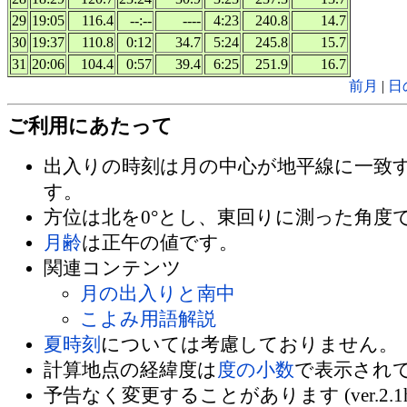
29
19:05
116.4
--:--
----
4:23
240.8
14.7
30
19:37
110.8
0:12
34.7
5:24
245.8
15.7
31
20:06
104.4
0:57
39.4
6:25
251.9
16.7
前月
|
日
ご利用にあたって
出入りの時刻は月の中心が地平線に一致
す。
方位は北を0°とし、東回りに測った角度
月齢
は正午の値です。
関連コンテンツ
月の出入りと南中
こよみ用語解説
夏時刻
については考慮しておりません。
計算地点の経緯度は
度の小数
で表示され
予告なく変更することがあります (ver.2.1