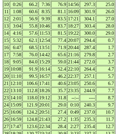
10
0:26
66.2
7:36
76.9
14:56
297.3
25.0
11
1:08
60.6
8:35
81.1
16:09
301.9
26.0
12
2:01
56.9
9:39
83.5
17:21
304.1
27.0
13
3:04
55.8
10:46
83.7
18:27
303.4
28.0
14
4:16
57.6
11:53
81.5
19:22
300.0
29.0
15
5:32
62.1
12:54
77.4
20:07
294.4
0.7
16
6:47
68.5
13:51
71.9
20:44
287.4
1.7
17
7:58
76.0
14:42
65.6
21:16
279.8
2.7
18
9:05
84.0
15:29
59.0
21:44
272.0
3.7
19
10:08
91.9
16:14
52.4
22:10
264.4
4.7
20
11:10
99.5
16:57
46.2
22:37
257.1
5.7
21
12:10
106.6
17:41
40.6
23:05
250.6
6.7
22
13:10
112.8
18:26
35.7
23:35
244.9
7.7
23
14:10
118.0
19:12
31.8
--:--
----
8.7
24
15:09
121.9
20:01
29.0
0:10
240.3
9.7
25
16:06
124.2
20:51
27.4
0:49
237.0
10.7
26
16:59
124.8
21:43
27.2
1:35
235.3
11.7
27
17:47
123.6
22:34
28.4
2:27
235.4
12.7
28
18:29
120.7
23:24
30.9
3:23
237.3
13.7