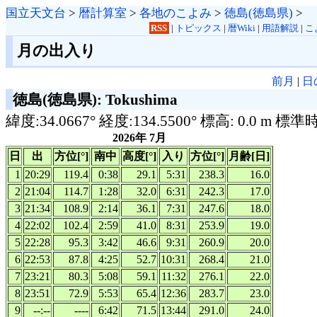
国立天文台
>
暦計算室
>
各地のこよみ
>
徳島(徳島県)
>
RSS
|
トピックス
|
暦Wiki
|
用語解説
|
こ
月の出入り
前月
|
日
徳島(徳島県): Tokushima
緯度:34.0667° 経度:134.5500° 標高: 0.0 m 標準
2026年 7月
日
出
方位[°]
南中
高度[°]
入り
方位[°]
月齢[日]
1
20:29
119.4
0:38
29.1
5:31
238.3
16.0
2
21:04
114.7
1:28
32.0
6:31
242.3
17.0
3
21:34
108.9
2:14
36.1
7:31
247.6
18.0
4
22:02
102.4
2:59
41.0
8:31
253.9
19.0
5
22:28
95.3
3:42
46.6
9:31
260.9
20.0
6
22:53
87.8
4:25
52.7
10:31
268.4
21.0
7
23:21
80.3
5:08
59.1
11:32
276.1
22.0
8
23:51
72.9
5:53
65.4
12:36
283.7
23.0
9
--:--
----
6:42
71.5
13:44
291.0
24.0