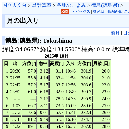
国立天文台
>
暦計算室
>
各地のこよみ
>
徳島(徳島県)
>
RSS
|
トピックス
|
暦Wiki
|
用語解説
|
こ
月の出入り
前月
|
日
徳島(徳島県): Tokushima
緯度:34.0667° 経度:134.5500° 標高: 0.0 m 標準
2026年 10月
日
出
方位[°]
南中
高度[°]
入り
方位[°]
月齢[日]
1
20:36
57.0
3:12
81.1
10:46
301.9
20.0
2
21:35
55.8
4:14
83.4
11:54
304.0
21.0
3
22:42
57.2
5:17
83.7
12:56
303.6
22.0
4
23:52
61.0
6:18
82.0
13:49
300.7
23.0
5
--:--
----
7:17
78.5
14:33
295.9
24.0
6
1:03
66.7
8:11
73.5
15:09
289.6
25.0
7
2:12
73.6
9:01
67.7
15:41
282.4
26.0
8
3:18
81.2
9:49
61.3
16:10
274.7
27.0
9
4:22
89.1
10:34
54.7
16:37
267.0
28.0