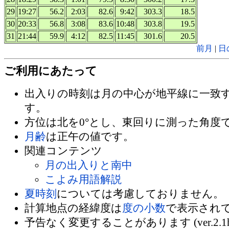
29
19:27
56.2
2:03
82.6
9:42
303.3
18.5
30
20:33
56.8
3:08
83.6
10:48
303.8
19.5
31
21:44
59.9
4:12
82.5
11:45
301.6
20.5
前月
|
日
ご利用にあたって
出入りの時刻は月の中心が地平線に一致
す。
方位は北を0°とし、東回りに測った角度
月齢
は正午の値です。
関連コンテンツ
月の出入りと南中
こよみ用語解説
夏時刻
については考慮しておりません。
計算地点の経緯度は
度の小数
で表示され
予告なく変更することがあります (ver.2.1