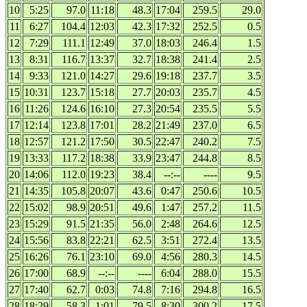
10
5:25
97.0
11:18
48.3
17:04
259.5
29.0
11
6:27
104.4
12:03
42.3
17:32
252.5
0.5
12
7:29
111.1
12:49
37.0
18:03
246.4
1.5
13
8:31
116.7
13:37
32.7
18:38
241.4
2.5
14
9:33
121.0
14:27
29.6
19:18
237.7
3.5
15
10:31
123.7
15:18
27.7
20:03
235.7
4.5
16
11:26
124.6
16:10
27.3
20:54
235.5
5.5
17
12:14
123.8
17:01
28.2
21:49
237.0
6.5
18
12:57
121.2
17:50
30.5
22:47
240.2
7.5
19
13:33
117.2
18:38
33.9
23:47
244.8
8.5
20
14:06
112.0
19:23
38.4
--:--
----
9.5
21
14:35
105.8
20:07
43.6
0:47
250.6
10.5
22
15:02
98.9
20:51
49.6
1:47
257.2
11.5
23
15:29
91.5
21:35
56.0
2:48
264.6
12.5
24
15:56
83.8
22:21
62.5
3:51
272.4
13.5
25
16:26
76.1
23:10
69.0
4:56
280.3
14.5
26
17:00
68.9
--:--
----
6:04
288.0
15.5
27
17:40
62.7
0:03
74.8
7:16
294.8
16.5
28
18:29
58.3
1:01
79.5
8:30
300.2
17.5