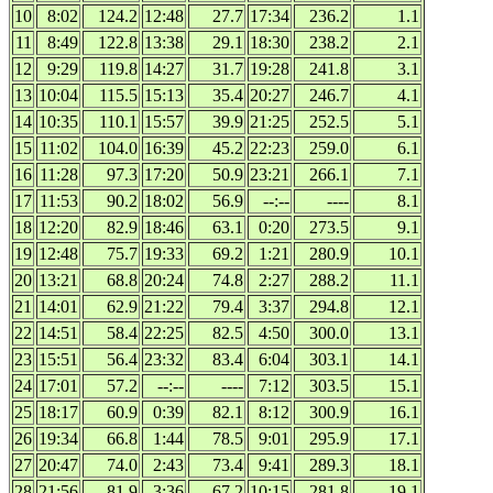
10
8:02
124.2
12:48
27.7
17:34
236.2
1.1
11
8:49
122.8
13:38
29.1
18:30
238.2
2.1
12
9:29
119.8
14:27
31.7
19:28
241.8
3.1
13
10:04
115.5
15:13
35.4
20:27
246.7
4.1
14
10:35
110.1
15:57
39.9
21:25
252.5
5.1
15
11:02
104.0
16:39
45.2
22:23
259.0
6.1
16
11:28
97.3
17:20
50.9
23:21
266.1
7.1
17
11:53
90.2
18:02
56.9
--:--
----
8.1
18
12:20
82.9
18:46
63.1
0:20
273.5
9.1
19
12:48
75.7
19:33
69.2
1:21
280.9
10.1
20
13:21
68.8
20:24
74.8
2:27
288.2
11.1
21
14:01
62.9
21:22
79.4
3:37
294.8
12.1
22
14:51
58.4
22:25
82.5
4:50
300.0
13.1
23
15:51
56.4
23:32
83.4
6:04
303.1
14.1
24
17:01
57.2
--:--
----
7:12
303.5
15.1
25
18:17
60.9
0:39
82.1
8:12
300.9
16.1
26
19:34
66.8
1:44
78.5
9:01
295.9
17.1
27
20:47
74.0
2:43
73.4
9:41
289.3
18.1
28
21:56
81.9
3:36
67.2
10:15
281.8
19.1