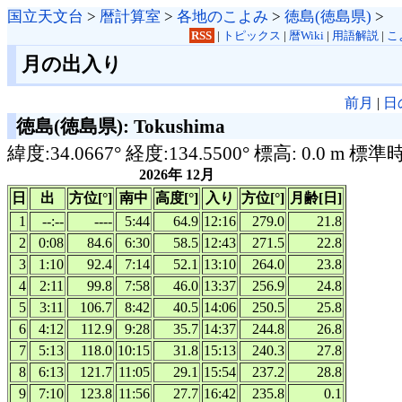
国立天文台
>
暦計算室
>
各地のこよみ
>
徳島(徳島県)
>
RSS
|
トピックス
|
暦Wiki
|
用語解説
|
こ
月の出入り
前月
|
日
徳島(徳島県): Tokushima
緯度:34.0667° 経度:134.5500° 標高: 0.0 m 標準
2026年 12月
日
出
方位[°]
南中
高度[°]
入り
方位[°]
月齢[日]
1
--:--
----
5:44
64.9
12:16
279.0
21.8
2
0:08
84.6
6:30
58.5
12:43
271.5
22.8
3
1:10
92.4
7:14
52.1
13:10
264.0
23.8
4
2:11
99.8
7:58
46.0
13:37
256.9
24.8
5
3:11
106.7
8:42
40.5
14:06
250.5
25.8
6
4:12
112.9
9:28
35.7
14:37
244.8
26.8
7
5:13
118.0
10:15
31.8
15:13
240.3
27.8
8
6:13
121.7
11:05
29.1
15:54
237.2
28.8
9
7:10
123.8
11:56
27.7
16:42
235.8
0.1