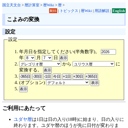
国立天文台
>
暦計算室
>
暦Wiki
>
暦
>
RSS
|
トピックス
|
暦Wiki
|
用語解説
|
English
こよみの変換
設定
設定
年月日を指定してください(半角数字)。
年
月
日
から
に
変換する。
(オプション)
ご利用にあたって
ユダヤ暦
は1日は日の入り(18時)に始まり、日の入りに
終わります。ユダヤ暦のほうが先に日付が変わりま