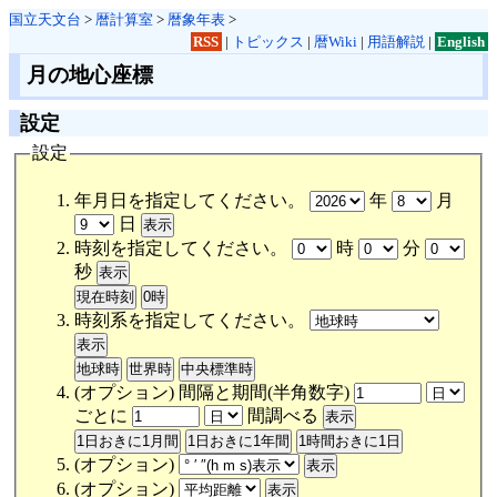
国立天文台
>
暦計算室
>
暦象年表
>
RSS
|
トピックス
|
暦Wiki
|
用語解説
|
English
月の地心座標
設定
設定
年月日を指定してください。
年
月
日
時刻を指定してください。
時
分
秒
時刻系を指定してください。
(オプション) 間隔と期間(半角数字)
ごとに
間調べる
(オプション)
(オプション)