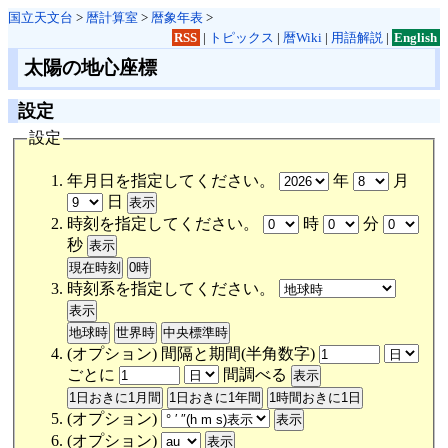
国立天文台
>
暦計算室
>
暦象年表
>
RSS
|
トピックス
|
暦Wiki
|
用語解説
|
English
太陽の地心座標
設定
設定
年月日を指定してください。
年
月
日
時刻を指定してください。
時
分
秒
時刻系を指定してください。
(オプション) 間隔と期間(半角数字)
ごとに
間調べる
(オプション)
(オプション)