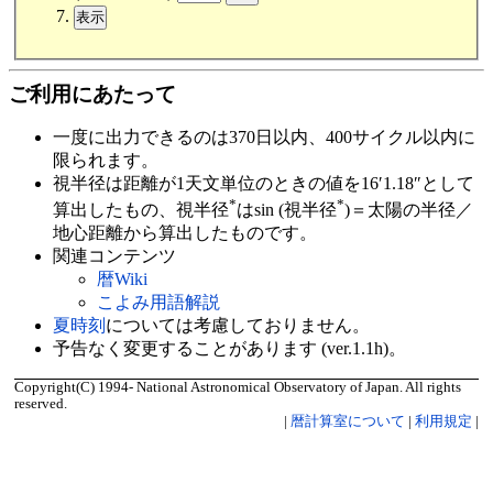
ご利用にあたって
一度に出力できるのは370日以内、400サイクル以内に
限られます。
視半径は距離が1天文単位のときの値を16′1.18″として
*
*
算出したもの、視半径
はsin (視半径
)＝太陽の半径／
地心距離から算出したものです。
関連コンテンツ
暦Wiki
こよみ用語解説
夏時刻
については考慮しておりません。
予告なく変更することがあります (ver.1.1h)。
Copyright(C) 1994- National Astronomical Observatory of Japan. All rights
reserved.
|
暦計算室について
|
利用規定
|