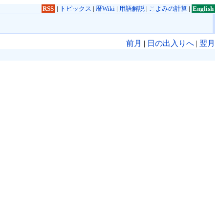
RSS
|
トピックス
|
暦Wiki
|
用語解説
|
こよみの計算
|
English
前月
|
日の出入りへ
|
翌月