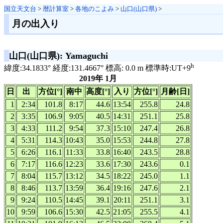
国立天文台
>
暦計算室
>
各地のこよみ
>
山口(山口県)
>
月の出入り
山口(山口県): Yamaguchi
h
緯度:34.1833° 経度:131.4667° 標高: 0.0 m 標準時:UT+9
2019年 1月
日
出
方位[°]
南中
高度[°]
入り
方位[°]
月齢[日]
1
2:34
101.8
8:17
44.6
13:54
255.8
24.8
2
3:35
106.9
9:05
40.5
14:31
251.1
25.8
3
4:33
111.2
9:54
37.3
15:10
247.4
26.8
4
5:31
114.3
10:43
35.0
15:53
244.8
27.8
5
6:26
116.1
11:33
33.8
16:40
243.5
28.8
6
7:17
116.6
12:23
33.6
17:30
243.6
0.1
7
8:04
115.7
13:12
34.5
18:22
245.0
1.1
8
8:46
113.7
13:59
36.4
19:16
247.6
2.1
9
9:24
110.5
14:45
39.1
20:11
251.1
3.1
10
9:59
106.6
15:30
42.5
21:05
255.5
4.1