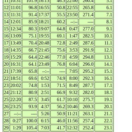
11
10:31
101.9
16:13
46.5
22:00
260.4
5.1
12
11:01
96.8
16:55
50.8
22:55
265.8
6.1
13
11:31
91.4
17:37
55.5
23:50
271.4
7.1
14
12:01
85.9
18:21
60.2
--:--
----
8.1
15
12:34
80.3
19:07
64.8
0:47
277.0
9.1
16
13:09
75.1
19:55
69.1
1:47
282.5
10.1
17
13:49
70.4
20:48
72.8
2:49
287.6
11.1
18
14:35
66.7
21:45
75.6
3:53
291.9
12.1
19
15:29
64.4
22:46
77.0
4:59
294.8
13.1
20
16:31
64.1
23:49
76.8
6:04
296.0
14.1
21
17:39
65.8
--:--
----
7:05
295.2
15.1
22
18:51
69.6
0:52
74.9
8:00
292.3
16.1
23
20:02
74.8
1:53
71.5
8:49
287.7
17.1
24
21:12
80.9
2:51
66.9
9:32
282.0
18.1
25
22:20
87.5
3:45
61.7
10:10
275.7
19.1
26
23:25
93.9
4:37
56.2
10:46
269.3
20.1
27
--:--
----
5:26
50.9
11:21
263.1
21.1
28
0:27
100.0
6:15
46.0
11:56
257.4
22.1
29
1:29
105.4
7:03
41.7
12:32
252.4
23.1