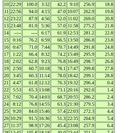
10
22:29
100.0
3:32
42.2
9:10
256.9
18.8
11
22:56
94.0
4:15
47.0
10:07
262.9
19.8
12
23:22
87.9
4:56
52.0
11:02
269.0
20.8
13
23:48
81.9
5:36
57.0
11:58
275.2
21.8
14
--:--
----
6:17
61.9
12:53
281.2
22.8
15
0:16
76.2
6:59
66.5
13:50
286.8
23.8
16
0:47
71.0
7:44
70.7
14:49
291.8
24.8
17
1:22
66.4
8:32
74.2
15:49
295.9
25.8
18
2:02
62.8
9:23
76.8
16:49
298.7
26.8
19
2:50
60.7
10:18
78.1
17:47
299.8
27.8
20
3:45
60.3
11:14
78.0
18:42
299.1
28.8
21
4:47
61.8
12:12
76.3
19:32
296.4
0.4
22
5:53
65.3
13:08
73.1
20:16
292.0
1.4
23
7:02
70.4
14:03
68.7
20:55
286.2
2.4
24
8:12
76.8
14:55
63.3
21:30
279.5
3.4
25
9:20
84.0
15:46
57.4
22:03
272.3
4.4
26
10:29
91.5
16:36
51.3
22:35
264.9
5.4
27
11:37
98.9
17:26
45.4
23:08
257.9
6.4
28
12:45
105.8
18:18
40.0
23:44
251.5
7.4