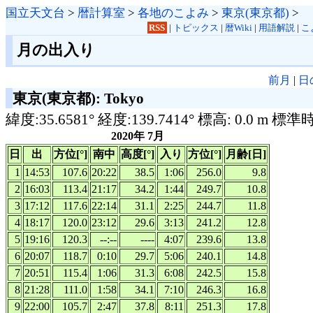
国立天文台
>
暦計算室
>
各地のこよみ
>
東京(東京都)
>
RSS
|
トピックス
|
暦Wiki
|
用語解説
|
こ
月の出入り
前月
|
日
東京(東京都): Tokyo
緯度:35.6581° 経度:139.7414° 標高: 0.0 m 標準
2020年 7月
日
出
方位[°]
南中
高度[°]
入り
方位[°]
月齢[日]
1
14:53
107.6
20:22
38.5
1:06
256.0
9.8
2
16:03
113.4
21:17
34.2
1:44
249.7
10.8
3
17:12
117.6
22:14
31.1
2:25
244.7
11.8
4
18:17
120.0
23:12
29.6
3:13
241.2
12.8
5
19:16
120.3
--:--
----
4:07
239.6
13.8
6
20:07
118.7
0:10
29.7
5:06
240.1
14.8
7
20:51
115.4
1:06
31.3
6:08
242.5
15.8
8
21:28
111.0
1:58
34.1
7:10
246.3
16.8
9
22:00
105.7
2:47
37.8
8:11
251.3
17.8