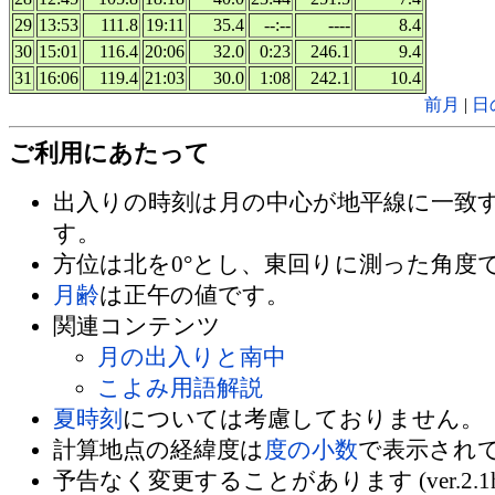
29
13:53
111.8
19:11
35.4
--:--
----
8.4
30
15:01
116.4
20:06
32.0
0:23
246.1
9.4
31
16:06
119.4
21:03
30.0
1:08
242.1
10.4
前月
|
日
ご利用にあたって
出入りの時刻は月の中心が地平線に一致
す。
方位は北を0°とし、東回りに測った角度
月齢
は正午の値です。
関連コンテンツ
月の出入りと南中
こよみ用語解説
夏時刻
については考慮しておりません。
計算地点の経緯度は
度の小数
で表示され
予告なく変更することがあります (ver.2.1