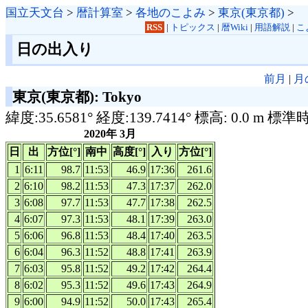
国立天文台
>
暦計算室
>
各地のこよみ
>
東京(東京都)
>
RSS
|
トピックス
|
暦Wiki
|
用語解説
|
こ
日の出入り
前月
|
月
東京(東京都): Tokyo
緯度:35.6581° 経度:139.7414° 標高: 0.0 m 標準
2020年 3月
日
出
方位[°]
南中
高度[°]
入り
方位[°]
1
6:11
98.7
11:53
46.9
17:36
261.6
2
6:10
98.2
11:53
47.3
17:37
262.0
3
6:08
97.7
11:53
47.7
17:38
262.5
4
6:07
97.3
11:53
48.1
17:39
263.0
5
6:06
96.8
11:53
48.4
17:40
263.5
6
6:04
96.3
11:52
48.8
17:41
263.9
7
6:03
95.8
11:52
49.2
17:42
264.4
8
6:02
95.3
11:52
49.6
17:43
264.9
9
6:00
94.9
11:52
50.0
17:43
265.4