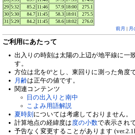
29
5:32
85.2
11:46
57.9
18:00
275.1
30
5:30
84.7
11:45
58.3
18:01
275.5
31
5:29
84.2
11:45
58.6
18:02
276.0
前月
|
月
ご利用にあたって
出入りの時刻は太陽の上辺が地平線に一
す。
方位は北を0°とし、東回りに測った角度
月齢
は正午の値です。
関連コンテンツ
日の出入りと南中
こよみ用語解説
夏時刻
については考慮しておりません。
計算地点の経緯度は
度の小数
で表示され
予告なく変更することがあります (ver.2.1