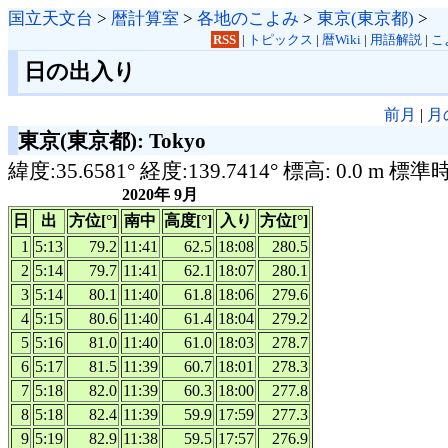
国立天文台
>
暦計算室
>
各地のこよみ
>
東京(東京都)
>
RSS
|
トピックス
|
暦Wiki
|
用語解説
|
こ
日の出入り
前月
|
月
東京(東京都): Tokyo
緯度:35.6581° 経度:139.7414° 標高: 0.0 m 標準
2020年 9月
日
出
方位[°]
南中
高度[°]
入り
方位[°]
1
5:13
79.2
11:41
62.5
18:08
280.5
2
5:14
79.7
11:41
62.1
18:07
280.1
3
5:14
80.1
11:40
61.8
18:06
279.6
4
5:15
80.6
11:40
61.4
18:04
279.2
5
5:16
81.0
11:40
61.0
18:03
278.7
6
5:17
81.5
11:39
60.7
18:01
278.3
7
5:18
82.0
11:39
60.3
18:00
277.8
8
5:18
82.4
11:39
59.9
17:59
277.3
9
5:19
82.9
11:38
59.5
17:57
276.9