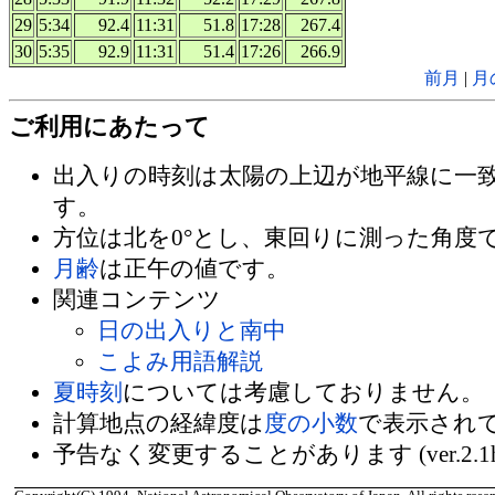
29
5:34
92.4
11:31
51.8
17:28
267.4
30
5:35
92.9
11:31
51.4
17:26
266.9
前月
|
月
ご利用にあたって
出入りの時刻は太陽の上辺が地平線に一
す。
方位は北を0°とし、東回りに測った角度
月齢
は正午の値です。
関連コンテンツ
日の出入りと南中
こよみ用語解説
夏時刻
については考慮しておりません。
計算地点の経緯度は
度の小数
で表示され
予告なく変更することがあります (ver.2.1