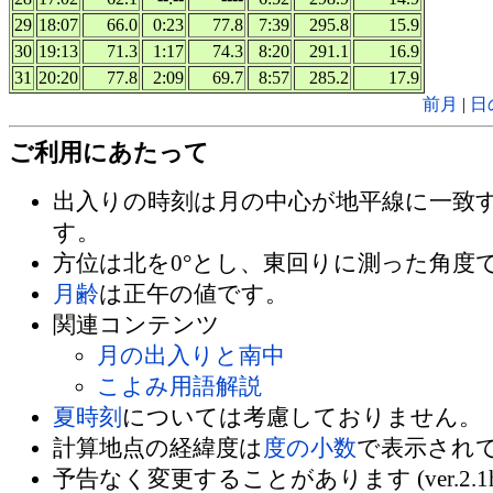
29
18:07
66.0
0:23
77.8
7:39
295.8
15.9
30
19:13
71.3
1:17
74.3
8:20
291.1
16.9
31
20:20
77.8
2:09
69.7
8:57
285.2
17.9
前月
|
日
ご利用にあたって
出入りの時刻は月の中心が地平線に一致
す。
方位は北を0°とし、東回りに測った角度
月齢
は正午の値です。
関連コンテンツ
月の出入りと南中
こよみ用語解説
夏時刻
については考慮しておりません。
計算地点の経緯度は
度の小数
で表示され
予告なく変更することがあります (ver.2.1