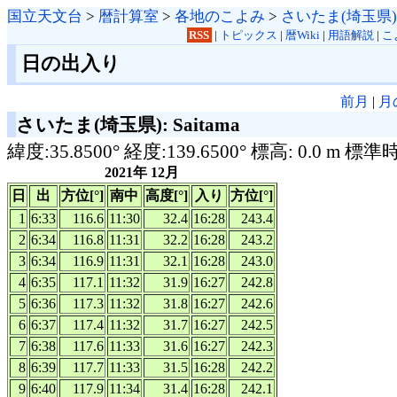
国立天文台
>
暦計算室
>
各地のこよみ
>
さいたま(埼玉県)
RSS
|
トピックス
|
暦Wiki
|
用語解説
|
こ
日の出入り
前月
|
月
さいたま(埼玉県): Saitama
緯度:35.8500° 経度:139.6500° 標高: 0.0 m 標準
2021年 12月
日
出
方位[°]
南中
高度[°]
入り
方位[°]
1
6:33
116.6
11:30
32.4
16:28
243.4
2
6:34
116.8
11:31
32.2
16:28
243.2
3
6:34
116.9
11:31
32.1
16:28
243.0
4
6:35
117.1
11:32
31.9
16:27
242.8
5
6:36
117.3
11:32
31.8
16:27
242.6
6
6:37
117.4
11:32
31.7
16:27
242.5
7
6:38
117.6
11:33
31.6
16:27
242.3
8
6:39
117.7
11:33
31.5
16:28
242.2
9
6:40
117.9
11:34
31.4
16:28
242.1