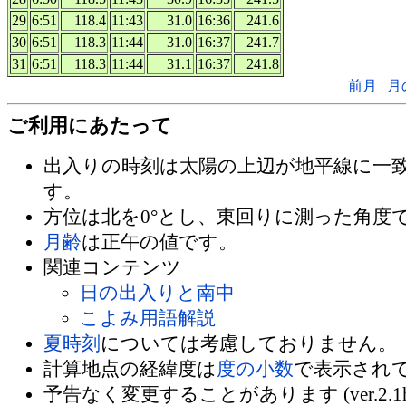
29
6:51
118.4
11:43
31.0
16:36
241.6
30
6:51
118.3
11:44
31.0
16:37
241.7
31
6:51
118.3
11:44
31.1
16:37
241.8
前月
|
月
ご利用にあたって
出入りの時刻は太陽の上辺が地平線に一
す。
方位は北を0°とし、東回りに測った角度
月齢
は正午の値です。
関連コンテンツ
日の出入りと南中
こよみ用語解説
夏時刻
については考慮しておりません。
計算地点の経緯度は
度の小数
で表示され
予告なく変更することがあります (ver.2.1