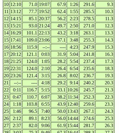
10
12:10
71.0
19:07
67.9
1:26
291.6
9.3
11
13:12
77.7
19:52
62.4
1:55
285.5
10.3
12
14:15
85.1
20:37
56.2
2:23
278.5
11.3
13
15:21
93.0
21:24
49.7
2:50
271.0
12.3
14
16:29
101.1
22:13
43.2
3:18
263.1
13.3
15
17:41
109.0
23:06
37.1
3:48
255.3
14.3
16
18:56
115.9
--:--
----
4:23
247.9
15.3
17
20:12
121.1
0:03
31.9
5:04
241.8
16.3
18
21:25
124.0
1:05
28.2
5:54
237.4
17.3
19
22:31
124.0
2:10
26.4
6:54
235.6
18.3
20
23:26
121.4
3:15
26.8
8:02
236.7
19.3
21
--:--
----
4:18
29.2
9:14
240.2
20.3
22
0:11
116.7
5:15
33.1
10:26
245.7
21.3
23
0:47
110.7
6:07
38.2
11:34
252.3
22.3
24
1:18
103.8
6:55
43.9
12:40
259.6
23.3
25
1:46
96.5
7:40
50.0
13:43
267.1
24.3
26
2:12
89.1
8:23
56.0
14:44
274.6
25.3
27
2:37
82.0
9:06
61.9
15:44
281.7
26.3
28
3:03
75.3
9:49
67.3
16:44
288.3
27.3