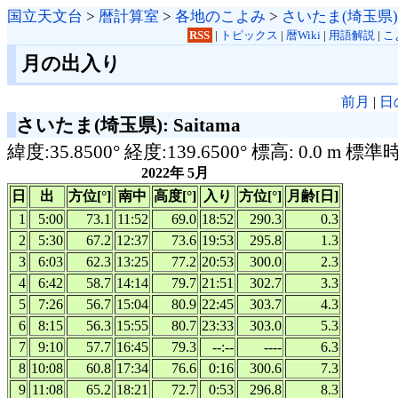
国立天文台
>
暦計算室
>
各地のこよみ
>
さいたま(埼玉県)
RSS
|
トピックス
|
暦Wiki
|
用語解説
|
こ
月の出入り
前月
|
日
さいたま(埼玉県): Saitama
緯度:35.8500° 経度:139.6500° 標高: 0.0 m 標準
2022年 5月
日
出
方位[°]
南中
高度[°]
入り
方位[°]
月齢[日]
1
5:00
73.1
11:52
69.0
18:52
290.3
0.3
2
5:30
67.2
12:37
73.6
19:53
295.8
1.3
3
6:03
62.3
13:25
77.2
20:53
300.0
2.3
4
6:42
58.7
14:14
79.7
21:51
302.7
3.3
5
7:26
56.7
15:04
80.9
22:45
303.7
4.3
6
8:15
56.3
15:55
80.7
23:33
303.0
5.3
7
9:10
57.7
16:45
79.3
--:--
----
6.3
8
10:08
60.8
17:34
76.6
0:16
300.6
7.3
9
11:08
65.2
18:21
72.7
0:53
296.8
8.3