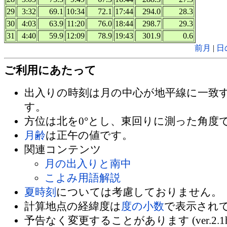
29
3:32
69.1
10:34
72.1
17:44
294.0
28.3
30
4:03
63.9
11:20
76.0
18:44
298.7
29.3
31
4:40
59.9
12:09
78.9
19:43
301.9
0.6
前月
|
日
ご利用にあたって
出入りの時刻は月の中心が地平線に一致
す。
方位は北を0°とし、東回りに測った角度
月齢
は正午の値です。
関連コンテンツ
月の出入りと南中
こよみ用語解説
夏時刻
については考慮しておりません。
計算地点の経緯度は
度の小数
で表示され
予告なく変更することがあります (ver.2.1