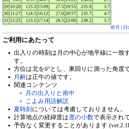
29
10:20
123.3
15:09
27.5
19:55
235.9
3.7
30
11:27
124.5
16:12
27.0
20:57
235.7
4.7
31
12:25
123.1
17:14
28.5
22:06
238.2
5.7
前月
|
日
ご利用にあたって
出入りの時刻は月の中心が地平線に一致
す。
方位は北を0°とし、東回りに測った角度
月齢
は正午の値です。
関連コンテンツ
月の出入りと南中
こよみ用語解説
夏時刻
については考慮しておりません。
計算地点の経緯度は
度の小数
で表示され
予告なく変更することがあります (ver.2.1