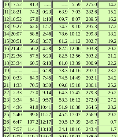
10
17:52
81.3
--:--
----
5:59
275.0
14.2
11
18:21
74.2
0:23
63.9
7:03
282.6
15.2
12
18:52
67.8
1:10
69.7
8:07
289.5
16.2
13
19:27
62.6
1:57
74.7
9:10
295.3
17.2
14
20:07
58.8
2:46
78.6
10:12
299.8
18.2
15
20:51
56.6
3:37
81.2
11:12
302.7
19.2
16
21:42
56.2
4:28
82.5
12:06
303.8
20.2
17
22:36
57.5
5:20
82.5
12:56
303.2
21.2
18
23:34
60.5
6:10
81.0
13:39
300.9
22.2
19
--:--
----
6:58
78.3
14:16
297.1
23.2
20
0:33
64.9
7:45
74.5
14:49
292.1
24.2
21
1:33
70.5
8:30
69.8
15:18
286.1
25.2
22
2:33
77.0
9:14
64.3
15:45
279.3
26.2
23
3:34
84.1
9:57
58.3
16:12
272.0
27.2
24
4:36
91.8
10:41
51.9
16:38
264.5
28.2
25
5:40
99.6
11:27
45.5
17:07
256.9
29.2
26
6:47
107.2
12:17
39.5
17:39
249.7
0.7
27
7:57
114.1
13:10
34.1
18:16
243.4
1.7
28
9:09
119.7
14:07
30.0
19:01
238.6
2.7