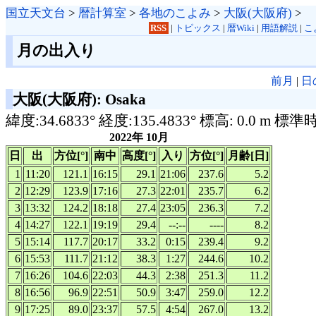
国立天文台
>
暦計算室
>
各地のこよみ
>
大阪(大阪府)
>
RSS
|
トピックス
|
暦Wiki
|
用語解説
|
こ
月の出入り
前月
|
日
大阪(大阪府): Osaka
緯度:34.6833° 経度:135.4833° 標高: 0.0 m 標準
2022年 10月
日
出
方位[°]
南中
高度[°]
入り
方位[°]
月齢[日]
1
11:20
121.1
16:15
29.1
21:06
237.6
5.2
2
12:29
123.9
17:16
27.3
22:01
235.7
6.2
3
13:32
124.2
18:18
27.4
23:05
236.3
7.2
4
14:27
122.1
19:19
29.4
--:--
----
8.2
5
15:14
117.7
20:17
33.2
0:15
239.4
9.2
6
15:53
111.7
21:12
38.3
1:27
244.6
10.2
7
16:26
104.6
22:03
44.3
2:38
251.3
11.2
8
16:56
96.9
22:51
50.9
3:47
259.0
12.2
9
17:25
89.0
23:37
57.5
4:54
267.0
13.2