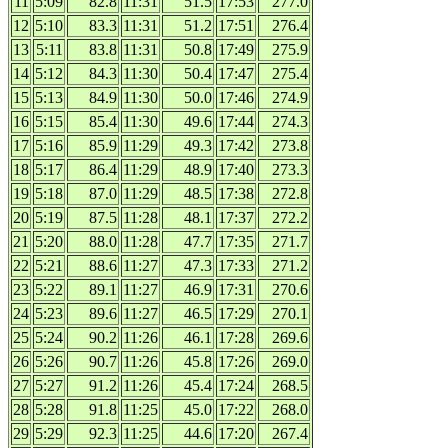
11
5:09
82.8
11:31
51.5
17:53
277.0
12
5:10
83.3
11:31
51.2
17:51
276.4
13
5:11
83.8
11:31
50.8
17:49
275.9
14
5:12
84.3
11:30
50.4
17:47
275.4
15
5:13
84.9
11:30
50.0
17:46
274.9
16
5:15
85.4
11:30
49.6
17:44
274.3
17
5:16
85.9
11:29
49.3
17:42
273.8
18
5:17
86.4
11:29
48.9
17:40
273.3
19
5:18
87.0
11:29
48.5
17:38
272.8
20
5:19
87.5
11:28
48.1
17:37
272.2
21
5:20
88.0
11:28
47.7
17:35
271.7
22
5:21
88.6
11:27
47.3
17:33
271.2
23
5:22
89.1
11:27
46.9
17:31
270.6
24
5:23
89.6
11:27
46.5
17:29
270.1
25
5:24
90.2
11:26
46.1
17:28
269.6
26
5:26
90.7
11:26
45.8
17:26
269.0
27
5:27
91.2
11:26
45.4
17:24
268.5
28
5:28
91.8
11:25
45.0
17:22
268.0
29
5:29
92.3
11:25
44.6
17:20
267.4