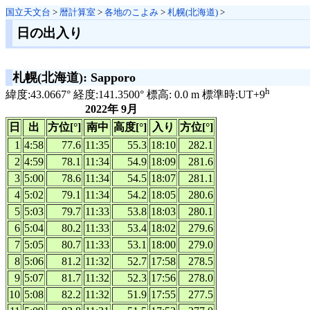
国立天文台
>
暦計算室
>
各地のこよみ
>
札幌(北海道)
>
日の出入り
札幌(北海道): Sapporo
h
緯度:43.0667° 経度:141.3500° 標高: 0.0 m 標準時:UT+9
2022年 9月
日
出
方位[°]
南中
高度[°]
入り
方位[°]
1
4:58
77.6
11:35
55.3
18:10
282.1
2
4:59
78.1
11:34
54.9
18:09
281.6
3
5:00
78.6
11:34
54.5
18:07
281.1
4
5:02
79.1
11:34
54.2
18:05
280.6
5
5:03
79.7
11:33
53.8
18:03
280.1
6
5:04
80.2
11:33
53.4
18:02
279.6
7
5:05
80.7
11:33
53.1
18:00
279.0
8
5:06
81.2
11:32
52.7
17:58
278.5
9
5:07
81.7
11:32
52.3
17:56
278.0
10
5:08
82.2
11:32
51.9
17:55
277.5