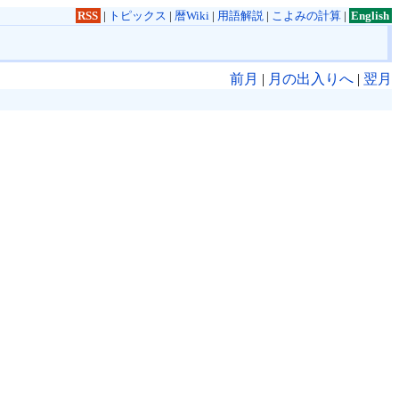
RSS
|
トピックス
|
暦Wiki
|
用語解説
|
こよみの計算
|
English
前月
|
月の出入りへ
|
翌月