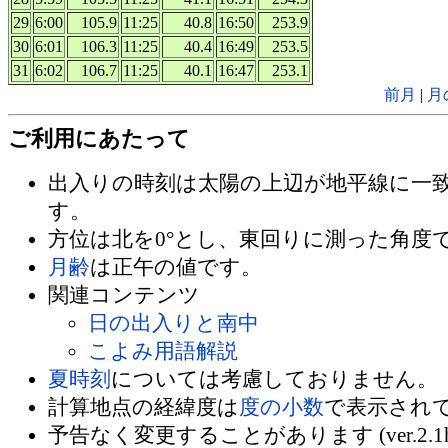
29
6:00
105.9
11:25
40.8
16:50
253.9
30
6:01
106.3
11:25
40.4
16:49
253.5
31
6:02
106.7
11:25
40.1
16:47
253.1
前月
|
月
ご利用にあたって
出入りの時刻は太陽の上辺が地平線に一
す。
方位は北を0°とし、東回りに測った角度
月齢
は正午の値です。
関連コンテンツ
日の出入りと南中
こよみ用語解説
夏時刻
については考慮しておりません。
計算地点の経緯度は
度の小数
で表示され
予告なく変更することがあります (ver.2.1