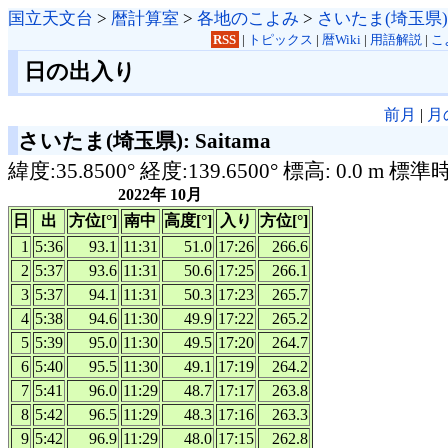
国立天文台
>
暦計算室
>
各地のこよみ
>
さいたま(埼玉県)
RSS
|
トピックス
|
暦Wiki
|
用語解説
|
こ
日の出入り
前月
|
月
さいたま(埼玉県): Saitama
緯度:35.8500° 経度:139.6500° 標高: 0.0 m 標準
2022年 10月
日
出
方位[°]
南中
高度[°]
入り
方位[°]
1
5:36
93.1
11:31
51.0
17:26
266.6
2
5:37
93.6
11:31
50.6
17:25
266.1
3
5:37
94.1
11:31
50.3
17:23
265.7
4
5:38
94.6
11:30
49.9
17:22
265.2
5
5:39
95.0
11:30
49.5
17:20
264.7
6
5:40
95.5
11:30
49.1
17:19
264.2
7
5:41
96.0
11:29
48.7
17:17
263.8
8
5:42
96.5
11:29
48.3
17:16
263.3
9
5:42
96.9
11:29
48.0
17:15
262.8