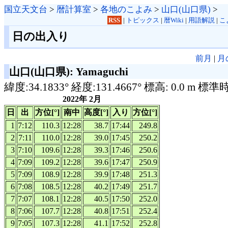
国立天文台
>
暦計算室
>
各地のこよみ
>
山口(山口県)
>
RSS
|
トピックス
|
暦Wiki
|
用語解説
|
こ
日の出入り
前月
|
月
山口(山口県): Yamaguchi
緯度:34.1833° 経度:131.4667° 標高: 0.0 m 標準
2022年 2月
日
出
方位[°]
南中
高度[°]
入り
方位[°]
1
7:12
110.3
12:28
38.7
17:44
249.8
2
7:11
110.0
12:28
39.0
17:45
250.2
3
7:10
109.6
12:28
39.3
17:46
250.6
4
7:09
109.2
12:28
39.6
17:47
250.9
5
7:09
108.9
12:28
39.9
17:48
251.3
6
7:08
108.5
12:28
40.2
17:49
251.7
7
7:07
108.1
12:28
40.5
17:50
252.0
8
7:06
107.7
12:28
40.8
17:51
252.4
9
7:05
107.3
12:28
41.1
17:52
252.8