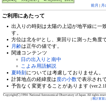
前月
|
月
ご利用にあたって
出入りの時刻は太陽の上辺が地平線に一
す。
方位は北を0°とし、東回りに測った角度
月齢
は正午の値です。
関連コンテンツ
日の出入りと南中
こよみ用語解説
夏時刻
については考慮しておりません。
計算地点の経緯度は
度の小数
で表示され
予告なく変更することがあります (ver.2.1
Copyright(C) 1994- National Astronomical Observatory of Japan. All rights reser
|
暦計算室