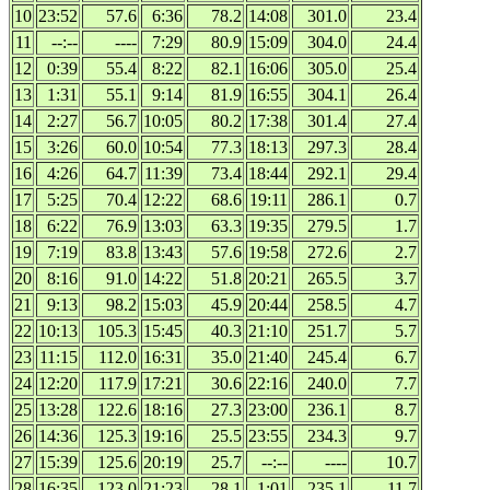
10
23:52
57.6
6:36
78.2
14:08
301.0
23.4
11
--:--
----
7:29
80.9
15:09
304.0
24.4
12
0:39
55.4
8:22
82.1
16:06
305.0
25.4
13
1:31
55.1
9:14
81.9
16:55
304.1
26.4
14
2:27
56.7
10:05
80.2
17:38
301.4
27.4
15
3:26
60.0
10:54
77.3
18:13
297.3
28.4
16
4:26
64.7
11:39
73.4
18:44
292.1
29.4
17
5:25
70.4
12:22
68.6
19:11
286.1
0.7
18
6:22
76.9
13:03
63.3
19:35
279.5
1.7
19
7:19
83.8
13:43
57.6
19:58
272.6
2.7
20
8:16
91.0
14:22
51.8
20:21
265.5
3.7
21
9:13
98.2
15:03
45.9
20:44
258.5
4.7
22
10:13
105.3
15:45
40.3
21:10
251.7
5.7
23
11:15
112.0
16:31
35.0
21:40
245.4
6.7
24
12:20
117.9
17:21
30.6
22:16
240.0
7.7
25
13:28
122.6
18:16
27.3
23:00
236.1
8.7
26
14:36
125.3
19:16
25.5
23:55
234.3
9.7
27
15:39
125.6
20:19
25.7
--:--
----
10.7
28
16:35
123.0
21:23
28.1
1:01
235.1
11.7