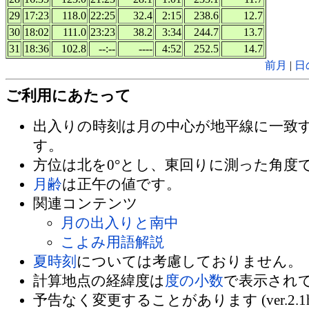
29
17:23
118.0
22:25
32.4
2:15
238.6
12.7
30
18:02
111.0
23:23
38.2
3:34
244.7
13.7
31
18:36
102.8
--:--
----
4:52
252.5
14.7
前月
|
日
ご利用にあたって
出入りの時刻は月の中心が地平線に一致
す。
方位は北を0°とし、東回りに測った角度
月齢
は正午の値です。
関連コンテンツ
月の出入りと南中
こよみ用語解説
夏時刻
については考慮しておりません。
計算地点の経緯度は
度の小数
で表示され
予告なく変更することがあります (ver.2.1