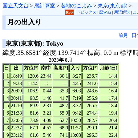
国立天文台
>
暦計算室
>
各地のこよみ
>
東京(東京都)
>
RSS
|
トピックス
|
暦Wiki
|
用語解説
|
こ
月の出入り
前月
|
日
東京(東京都): Tokyo
緯度:35.6581° 経度:139.7414° 標高: 0.0 m 標準
2023年 8月
日
出
方位[°]
南中
高度[°]
入り
方位[°]
月齢[日]
1
18:49
120.6
23:44
30.1
3:27
236.7
14.4
2
19:33
114.5
--:--
----
4:45
241.6
15.4
3
20:09
106.9
0:44
35.3
6:03
248.6
16.4
4
20:41
98.5
1:40
41.7
7:19
256.9
17.4
5
21:10
89.9
2:31
48.7
8:32
265.7
18.4
6
21:38
81.6
3:21
55.9
9:42
274.4
19.4
7
22:06
73.9
4:09
62.7
10:50
282.7
20.4
8
22:37
67.1
4:57
68.9
11:57
290.1
21.4
9
23:12
61.6
5:46
74.1
13:03
296.3
22.4