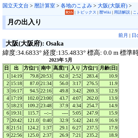
国立天文台
>
暦計算室
>
各地のこよみ
>
大阪(大阪府)
>
RSS
|
トピックス
|
暦Wiki
|
用語解説
|
こ
月の出入り
前月
|
日
大阪(大阪府): Osaka
緯度:34.6833° 経度:135.4833° 標高: 0.0 m 標準
2023年 5月
日
出
方位[°]
南中
高度[°]
入り
方位[°]
月齢[日]
1
14:19
79.8
20:53
62.0
2:52
283.4
10.9
2
15:18
87.0
21:34
56.0
3:17
276.5
11.9
3
16:17
94.5
22:16
49.8
3:42
269.3
12.9
4
17:19
102.0
23:00
43.7
4:07
262.0
13.9
5
18:23
109.2
23:48
37.9
4:34
254.7
14.9
6
19:31
115.7
--:--
----
5:05
247.9
15.9
7
20:42
121.0
0:40
32.9
5:42
241.9
16.9
8
21:51
124.2
1:37
29.1
6:27
237.5
17.9
9
22:56
125.0
2:37
26.9
7:21
235.2
18.9