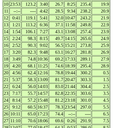
10
23:53
123.2
3:40
26.7
8:25
235.4
19.9
11
--:--
----
4:42
28.5
9:34
238.2
20.9
12
0:41
119.1
5:41
32.0
10:47
243.2
21.9
13
1:21
113.2
6:36
37.1
11:58
249.8
22.9
14
1:54
106.1
7:27
43.1
13:08
257.4
23.9
15
2:24
98.3
8:15
49.7
14:15
265.6
24.9
16
2:52
90.3
9:02
56.5
15:21
273.8
25.9
17
3:20
82.3
9:48
63.1
16:27
281.8
26.9
18
3:49
74.8
10:36
69.2
17:33
289.1
27.9
19
4:20
68.1
11:25
74.6
18:39
295.4
28.9
20
4:56
62.4
12:16
78.8
19:44
300.2
0.5
21
5:37
58.3
13:09
81.7
20:47
303.3
1.5
22
6:24
56.0
14:03
83.0
21:44
304.4
2.5
23
7:17
55.7
14:57
82.8
22:35
303.6
3.5
24
8:14
57.2
15:48
81.2
23:18
301.0
4.5
25
9:12
60.5
16:37
78.3
23:54
297.0
5.5
26
10:11
65.0
17:23
74.4
--:--
----
6.5
27
11:10
70.6
18:06
69.6
0:26
291.9
7.5
28
12:07
77.0
18:47
64.3
0:53
286.0
8.5