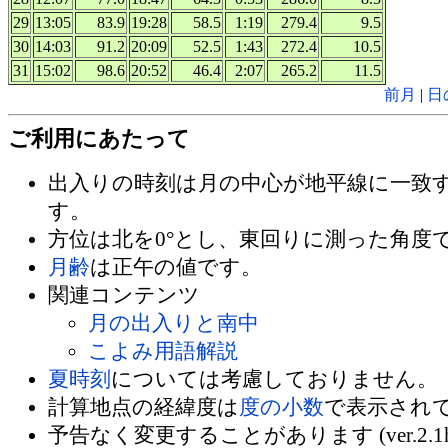
29
13:05
83.9
19:28
58.5
1:19
279.4
9.5
30
14:03
91.2
20:09
52.5
1:43
272.4
10.5
31
15:02
98.6
20:52
46.4
2:07
265.2
11.5
前月
|
日
ご利用にあたって
出入りの時刻は月の中心が地平線に一致
す。
方位は北を0°とし、東回りに測った角度
月齢
は正午の値です。
関連コンテンツ
月の出入りと南中
こよみ用語解説
夏時刻
については考慮しておりません。
計算地点の経緯度は
度の小数
で表示され
予告なく変更することがあります (ver.2.1