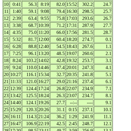
10
0:41
56.3
8:19
82.0
15:52
302.2
24.7
11
1:40
59.1
9:08
79.4
16:30
298.5
25.7
12
2:39
63.4
9:55
75.8
17:03
293.6
26.7
13
3:38
68.7
10:39
71.2
17:31
287.9
27.7
14
4:35
75.0
11:20
66.0
17:56
281.5
28.7
15
5:32
81.7
12:00
60.4
18:20
274.7
0.1
16
6:28
88.8
12:40
54.5
18:43
267.6
1.1
17
7:25
96.1
13:20
48.5
19:07
260.6
2.1
18
8:24
103.2
14:02
42.8
19:32
253.7
3.1
19
9:24
110.0
14:46
37.4
20:01
247.3
4.1
20
10:27
116.1
15:34
32.7
20:35
241.8
5.1
21
11:33
121.0
16:27
29.0
21:16
237.4
6.1
22
12:39
124.4
17:24
26.8
22:07
234.9
7.1
23
13:42
125.5
18:24
26.3
23:07
234.7
8.1
24
14:40
124.1
19:26
27.7
--:--
----
9.1
25
15:29
120.3
20:26
31.1
0:15
237.1
10.1
26
16:11
114.3
21:24
36.2
1:29
241.9
11.1
27
16:47
106.9
22:19
42.5
2:45
248.7
12.1
28
17:20
98.5
23:11
49.7
3:59
256.9
13.1