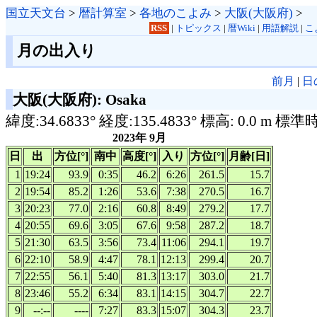
国立天文台
>
暦計算室
>
各地のこよみ
>
大阪(大阪府)
>
RSS
|
トピックス
|
暦Wiki
|
用語解説
|
こ
月の出入り
前月
|
日
大阪(大阪府): Osaka
緯度:34.6833° 経度:135.4833° 標高: 0.0 m 標準
2023年 9月
日
出
方位[°]
南中
高度[°]
入り
方位[°]
月齢[日]
1
19:24
93.9
0:35
46.2
6:26
261.5
15.7
2
19:54
85.2
1:26
53.6
7:38
270.5
16.7
3
20:23
77.0
2:16
60.8
8:49
279.2
17.7
4
20:55
69.6
3:05
67.6
9:58
287.2
18.7
5
21:30
63.5
3:56
73.4
11:06
294.1
19.7
6
22:10
58.9
4:47
78.1
12:13
299.4
20.7
7
22:55
56.1
5:40
81.3
13:17
303.0
21.7
8
23:46
55.2
6:34
83.1
14:15
304.7
22.7
9
--:--
----
7:27
83.3
15:07
304.3
23.7