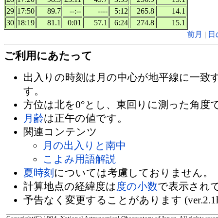
29
17:50
89.7
--:--
----
5:12
265.8
14.1
30
18:19
81.1
0:01
57.1
6:24
274.8
15.1
前月
|
日
ご利用にあたって
出入りの時刻は月の中心が地平線に一致
す。
方位は北を0°とし、東回りに測った角度
月齢
は正午の値です。
関連コンテンツ
月の出入りと南中
こよみ用語解説
夏時刻
については考慮しておりません。
計算地点の経緯度は
度の小数
で表示され
予告なく変更することがあります (ver.2.1