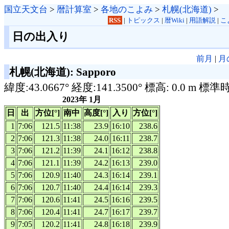
国立天文台
>
暦計算室
>
各地のこよみ
>
札幌(北海道)
>
RSS
|
トピックス
|
暦Wiki
|
用語解説
|
こ
日の出入り
前月
|
月
札幌(北海道): Sapporo
緯度:43.0667° 経度:141.3500° 標高: 0.0 m 標準
2023年 1月
日
出
方位[°]
南中
高度[°]
入り
方位[°]
1
7:06
121.5
11:38
23.9
16:10
238.6
2
7:06
121.3
11:38
24.0
16:11
238.7
3
7:06
121.2
11:39
24.1
16:12
238.8
4
7:06
121.1
11:39
24.2
16:13
239.0
5
7:06
120.9
11:40
24.3
16:14
239.1
6
7:06
120.7
11:40
24.4
16:14
239.3
7
7:06
120.6
11:41
24.5
16:16
239.5
8
7:06
120.4
11:41
24.7
16:17
239.7
9
7:05
120.2
11:41
24.8
16:18
239.9