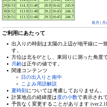
29
6:53
114.3
11:48
28.9
16:42
245.9
30
6:52
113.9
11:48
29.2
16:43
246.3
31
6:51
113.5
11:48
29.5
16:45
246.7
前月
|
月
ご利用にあたって
出入りの時刻は太陽の上辺が地平線に一
す。
方位は北を0°とし、東回りに測った角度
月齢
は正午の値です。
関連コンテンツ
日の出入りと南中
こよみ用語解説
夏時刻
については考慮しておりません。
計算地点の経緯度は
度の小数
で表示され
予告なく変更することがあります (ver.2.1