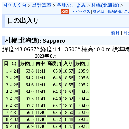
国立天文台
>
暦計算室
>
各地のこよみ
>
札幌(北海道)
>
RSS
|
トピックス
|
暦Wiki
|
用語解説
|
こ
日の出入り
前月
|
月
札幌(北海道): Sapporo
緯度:43.0667° 経度:141.3500° 標高: 0.0 m 標準
2023年 8月
日
出
方位[°]
南中
高度[°]
入り
方位[°]
1
4:24
63.8
11:41
65.0
18:57
295.9
2
4:25
64.2
11:41
64.8
18:56
295.6
3
4:26
64.6
11:41
64.5
18:55
295.2
4
4:28
64.9
11:41
64.3
18:53
294.8
5
4:29
65.3
11:41
64.0
18:52
294.4
6
4:30
65.7
11:41
63.7
18:51
294.0
7
4:31
66.1
11:40
63.5
18:50
293.6
8
4:32
66.5
11:40
63.2
18:48
293.2
9
4:33
66.9
11:40
62.9
18:47
292.8