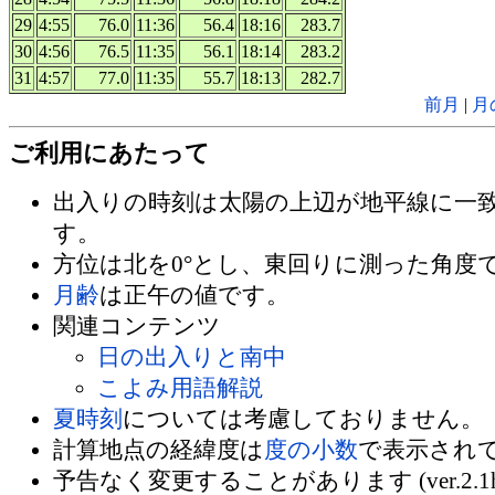
29
4:55
76.0
11:36
56.4
18:16
283.7
30
4:56
76.5
11:35
56.1
18:14
283.2
31
4:57
77.0
11:35
55.7
18:13
282.7
前月
|
月
ご利用にあたって
出入りの時刻は太陽の上辺が地平線に一
す。
方位は北を0°とし、東回りに測った角度
月齢
は正午の値です。
関連コンテンツ
日の出入りと南中
こよみ用語解説
夏時刻
については考慮しておりません。
計算地点の経緯度は
度の小数
で表示され
予告なく変更することがあります (ver.2.1