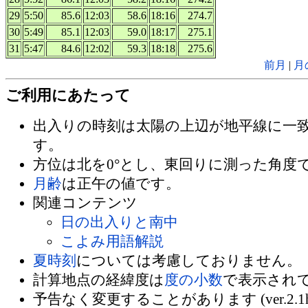
29
5:50
85.6
12:03
58.6
18:16
274.7
30
5:49
85.1
12:03
59.0
18:17
275.1
31
5:47
84.6
12:02
59.3
18:18
275.6
前月
|
月
ご利用にあたって
出入りの時刻は太陽の上辺が地平線に一
す。
方位は北を0°とし、東回りに測った角度
月齢
は正午の値です。
関連コンテンツ
日の出入りと南中
こよみ用語解説
夏時刻
については考慮しておりません。
計算地点の経緯度は
度の小数
で表示され
予告なく変更することがあります (ver.2.1