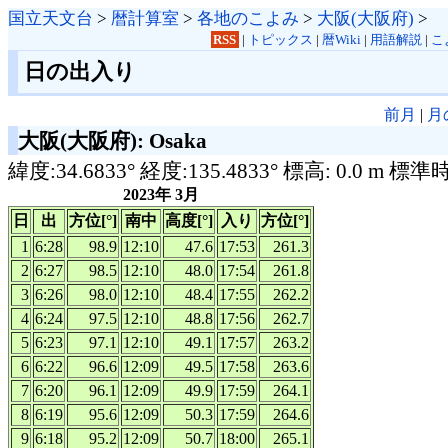
国立天文台
>
暦計算室
>
各地のこよみ
>
大阪(大阪府)
>
RSS
|
トピックス
|
暦Wiki
|
用語解説
|
こ
日の出入り
前月
|
月
大阪(大阪府): Osaka
緯度:34.6833° 経度:135.4833° 標高: 0.0 m 標準
2023年 3月
日
出
方位[°]
南中
高度[°]
入り
方位[°]
1
6:28
98.9
12:10
47.6
17:53
261.3
2
6:27
98.5
12:10
48.0
17:54
261.8
3
6:26
98.0
12:10
48.4
17:55
262.2
4
6:24
97.5
12:10
48.8
17:56
262.7
5
6:23
97.1
12:10
49.1
17:57
263.2
6
6:22
96.6
12:09
49.5
17:58
263.6
7
6:20
96.1
12:09
49.9
17:59
264.1
8
6:19
95.6
12:09
50.3
17:59
264.6
9
6:18
95.2
12:09
50.7
18:00
265.1