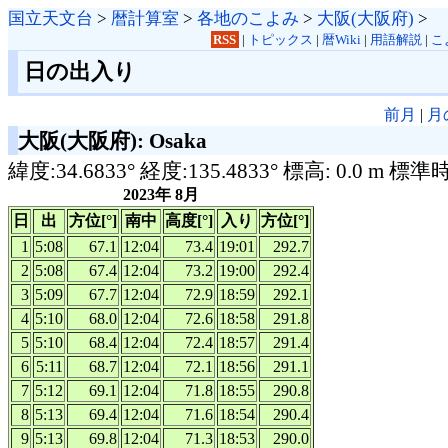
国立天文台
>
暦計算室
>
各地のこよみ
>
大阪(大阪府)
>
RSS
|
トピックス
|
暦Wiki
|
用語解説
|
こ
日の出入り
前月
|
月
大阪(大阪府): Osaka
緯度:34.6833° 経度:135.4833° 標高: 0.0 m 標準
2023年 8月
日
出
方位[°]
南中
高度[°]
入り
方位[°]
1
5:08
67.1
12:04
73.4
19:01
292.7
2
5:08
67.4
12:04
73.2
19:00
292.4
3
5:09
67.7
12:04
72.9
18:59
292.1
4
5:10
68.0
12:04
72.6
18:58
291.8
5
5:10
68.4
12:04
72.4
18:57
291.4
6
5:11
68.7
12:04
72.1
18:56
291.1
7
5:12
69.1
12:04
71.8
18:55
290.8
8
5:13
69.4
12:04
71.6
18:54
290.4
9
5:13
69.8
12:04
71.3
18:53
290.0