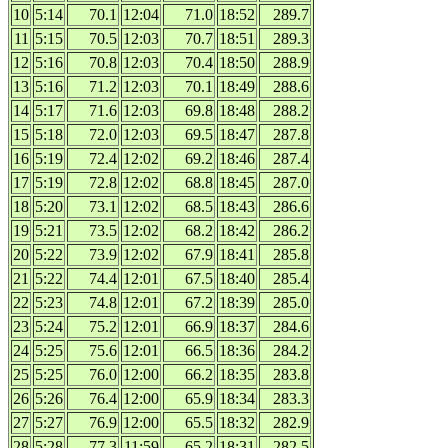
10
5:14
70.1
12:04
71.0
18:52
289.7
11
5:15
70.5
12:03
70.7
18:51
289.3
12
5:16
70.8
12:03
70.4
18:50
288.9
13
5:16
71.2
12:03
70.1
18:49
288.6
14
5:17
71.6
12:03
69.8
18:48
288.2
15
5:18
72.0
12:03
69.5
18:47
287.8
16
5:19
72.4
12:02
69.2
18:46
287.4
17
5:19
72.8
12:02
68.8
18:45
287.0
18
5:20
73.1
12:02
68.5
18:43
286.6
19
5:21
73.5
12:02
68.2
18:42
286.2
20
5:22
73.9
12:02
67.9
18:41
285.8
21
5:22
74.4
12:01
67.5
18:40
285.4
22
5:23
74.8
12:01
67.2
18:39
285.0
23
5:24
75.2
12:01
66.9
18:37
284.6
24
5:25
75.6
12:01
66.5
18:36
284.2
25
5:25
76.0
12:00
66.2
18:35
283.8
26
5:26
76.4
12:00
65.9
18:34
283.3
27
5:27
76.9
12:00
65.5
18:32
282.9
28
5:28
77.3
11:59
65.2
18:31
282.5