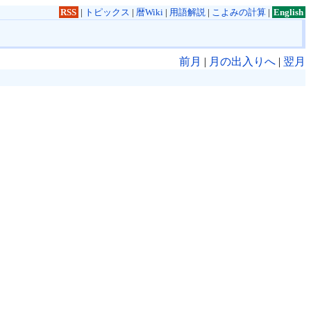
RSS
|
トピックス
|
暦Wiki
|
用語解説
|
こよみの計算
|
English
前月
|
月の出入りへ
|
翌月