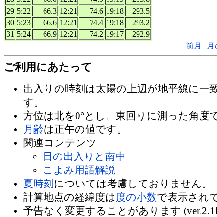
29
5:22
66.3
12:21
74.6
19:18
293.5
30
5:23
66.6
12:21
74.4
19:18
293.2
31
5:24
66.9
12:21
74.2
19:17
292.9
前月
|
月
ご利用にあたって
出入りの時刻は太陽の上辺が地平線に一
す。
方位は北を0°とし、東回りに測った角度
月齢
は正午の値です。
関連コンテンツ
日の出入りと南中
こよみ用語解説
夏時刻
については考慮しておりません。
計算地点の経緯度は
度の小数
で表示され
予告なく変更することがあります (ver.2.1