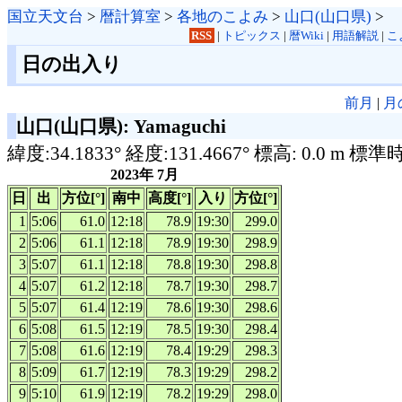
国立天文台
>
暦計算室
>
各地のこよみ
>
山口(山口県)
>
RSS
|
トピックス
|
暦Wiki
|
用語解説
|
こ
日の出入り
前月
|
月
山口(山口県): Yamaguchi
緯度:34.1833° 経度:131.4667° 標高: 0.0 m 標準
2023年 7月
日
出
方位[°]
南中
高度[°]
入り
方位[°]
1
5:06
61.0
12:18
78.9
19:30
299.0
2
5:06
61.1
12:18
78.9
19:30
298.9
3
5:07
61.1
12:18
78.8
19:30
298.8
4
5:07
61.2
12:18
78.7
19:30
298.7
5
5:07
61.4
12:19
78.6
19:30
298.6
6
5:08
61.5
12:19
78.5
19:30
298.4
7
5:08
61.6
12:19
78.4
19:29
298.3
8
5:09
61.7
12:19
78.3
19:29
298.2
9
5:10
61.9
12:19
78.2
19:29
298.0