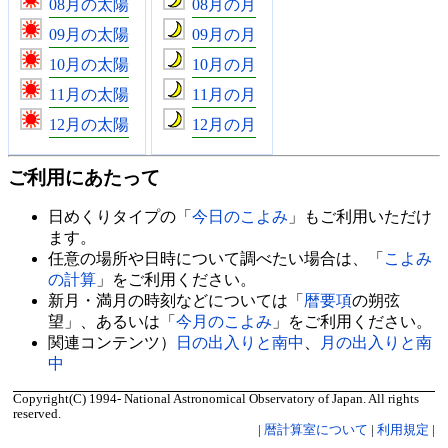
08月の太陽
08月の月
09月の太陽
09月の月
10月の太陽
10月の月
11月の太陽
11月の月
12月の太陽
12月の月
ご利用にあたって
日めくりタイプの「
今日のこよみ
」もご利用いただけ
ます。
任意の場所や日時について調べたい場合は、「
こよみ
の計算
」をご利用ください。
新月・満月の時刻などについては「
暦要項
の朔弦
望」、あるいは「
今月のこよみ
」をご利用ください。
関連コンテンツ）
日の出入りと南中
、
月の出入りと南
中
Copyright(C) 1994- National Astronomical Observatory of Japan. All rights
reserved.
|
暦計算室について
|
利用規定
|