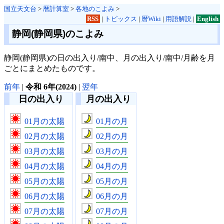
国立天文台
>
暦計算室
>
各地のこよみ
>
RSS
|
トピックス
|
暦Wiki
|
用語解説
|
English
静岡(静岡県)のこよみ
静岡(静岡県)の日の出入り/南中、月の出入り/南中/月齢を月
ごとにまとめたものです。
前年
|
令和 6年(2024)
|
翌年
日の出入り
月の出入り
01月の太陽
01月の月
02月の太陽
02月の月
03月の太陽
03月の月
04月の太陽
04月の月
05月の太陽
05月の月
06月の太陽
06月の月
07月の太陽
07月の月