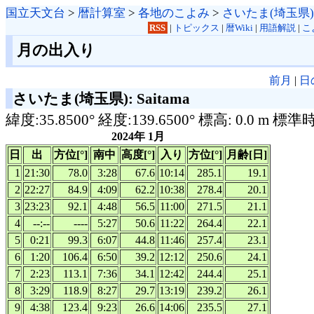
国立天文台
>
暦計算室
>
各地のこよみ
>
さいたま(埼玉県)
RSS
|
トピックス
|
暦Wiki
|
用語解説
|
こ
月の出入り
前月
|
日
さいたま(埼玉県): Saitama
緯度:35.8500° 経度:139.6500° 標高: 0.0 m 標準
2024年 1月
日
出
方位[°]
南中
高度[°]
入り
方位[°]
月齢[日]
1
21:30
78.0
3:28
67.6
10:14
285.1
19.1
2
22:27
84.9
4:09
62.2
10:38
278.4
20.1
3
23:23
92.1
4:48
56.5
11:00
271.5
21.1
4
--:--
----
5:27
50.6
11:22
264.4
22.1
5
0:21
99.3
6:07
44.8
11:46
257.4
23.1
6
1:20
106.4
6:50
39.2
12:12
250.6
24.1
7
2:23
113.1
7:36
34.1
12:42
244.4
25.1
8
3:29
118.9
8:27
29.7
13:19
239.2
26.1
9
4:38
123.4
9:23
26.6
14:06
235.5
27.1