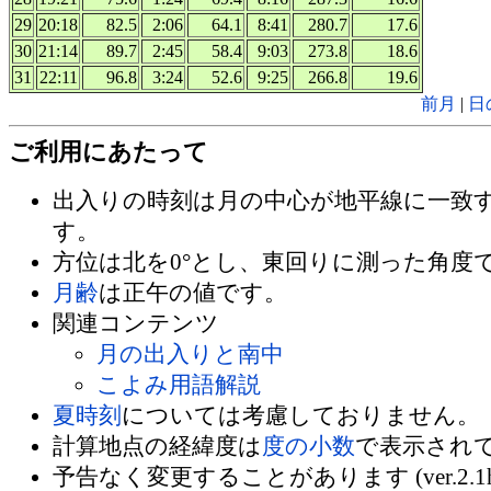
29
20:18
82.5
2:06
64.1
8:41
280.7
17.6
30
21:14
89.7
2:45
58.4
9:03
273.8
18.6
31
22:11
96.8
3:24
52.6
9:25
266.8
19.6
前月
|
日
ご利用にあたって
出入りの時刻は月の中心が地平線に一致
す。
方位は北を0°とし、東回りに測った角度
月齢
は正午の値です。
関連コンテンツ
月の出入りと南中
こよみ用語解説
夏時刻
については考慮しておりません。
計算地点の経緯度は
度の小数
で表示され
予告なく変更することがあります (ver.2.1