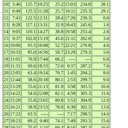
10
5:46
125.7
10:25
25.2
15:03
234.0
28.1
11
6:49
125.5
11:28
25.7
16:11
235.3
29.1
12
7:43
122.5
12:31
28.4
17:26
239.3
0.6
13
8:28
117.1
13:31
32.9
18:43
245.6
1.6
14
9:05
110.1
14:27
38.8
19:58
253.4
2.6
15
9:37
102.0
15:19
45.6
21:11
262.0
3.6
16
10:06
93.5
16:08
52.7
22:21
270.8
4.6
17
10:33
85.0
16:56
59.7
23:29
279.3
5.6
18
11:01
76.9
17:44
66.2
--:--
----
6.6
19
11:31
69.6
18:33
72.0
0:37
287.2
7.6
20
12:05
63.4
19:24
76.7
1:45
294.2
8.6
21
12:44
58.6
20:18
80.1
2:53
299.7
9.6
22
13:29
55.6
21:13
81.9
3:58
303.5
10.6
23
14:22
54.6
22:08
82.1
4:59
305.3
11.6
24
15:20
55.8
23:02
80.8
5:53
304.9
12.6
25
16:21
58.9
23:53
78.0
6:39
302.5
13.6
26
17:22
63.5
--:--
----
7:17
298.5
14.6
27
18:23
69.2
0:40
74.1
7:49
293.3
15.6
28
19:21
75.6
1:24
69.4
8:16
287.3
16.6