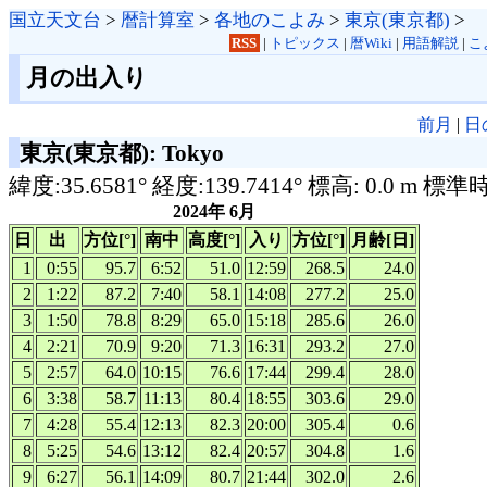
国立天文台
>
暦計算室
>
各地のこよみ
>
東京(東京都)
>
RSS
|
トピックス
|
暦Wiki
|
用語解説
|
こ
月の出入り
前月
|
日
東京(東京都): Tokyo
緯度:35.6581° 経度:139.7414° 標高: 0.0 m 標準
2024年 6月
日
出
方位[°]
南中
高度[°]
入り
方位[°]
月齢[日]
1
0:55
95.7
6:52
51.0
12:59
268.5
24.0
2
1:22
87.2
7:40
58.1
14:08
277.2
25.0
3
1:50
78.8
8:29
65.0
15:18
285.6
26.0
4
2:21
70.9
9:20
71.3
16:31
293.2
27.0
5
2:57
64.0
10:15
76.6
17:44
299.4
28.0
6
3:38
58.7
11:13
80.4
18:55
303.6
29.0
7
4:28
55.4
12:13
82.3
20:00
305.4
0.6
8
5:25
54.6
13:12
82.4
20:57
304.8
1.6
9
6:27
56.1
14:09
80.7
21:44
302.0
2.6