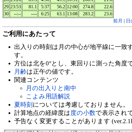
29
23:53
81.1
5:37
56.2
12:00
274.8
22.6
30
--:--
----
6:25
63.1
13:08
283.2
23.6
前月
|
日
ご利用にあたって
出入りの時刻は月の中心が地平線に一致
す。
方位は北を0°とし、東回りに測った角度
月齢
は正午の値です。
関連コンテンツ
月の出入りと南中
こよみ用語解説
夏時刻
については考慮しておりません。
計算地点の経緯度は
度の小数
で表示され
予告なく変更することがあります (ver.2.1