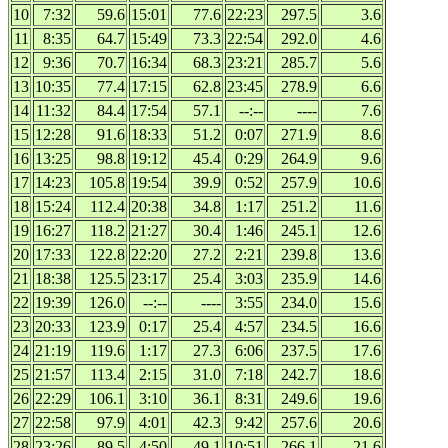
10
7:32
59.6
15:01
77.6
22:23
297.5
3.6
11
8:35
64.7
15:49
73.3
22:54
292.0
4.6
12
9:36
70.7
16:34
68.3
23:21
285.7
5.6
13
10:35
77.4
17:15
62.8
23:45
278.9
6.6
14
11:32
84.4
17:54
57.1
--:--
----
7.6
15
12:28
91.6
18:33
51.2
0:07
271.9
8.6
16
13:25
98.8
19:12
45.4
0:29
264.9
9.6
17
14:23
105.8
19:54
39.9
0:52
257.9
10.6
18
15:24
112.4
20:38
34.8
1:17
251.2
11.6
19
16:27
118.2
21:27
30.4
1:46
245.1
12.6
20
17:33
122.8
22:20
27.2
2:21
239.8
13.6
21
18:38
125.5
23:17
25.4
3:03
235.9
14.6
22
19:39
126.0
--:--
----
3:55
234.0
15.6
23
20:33
123.9
0:17
25.4
4:57
234.5
16.6
24
21:19
119.6
1:17
27.3
6:06
237.5
17.6
25
21:57
113.4
2:15
31.0
7:18
242.7
18.6
26
22:29
106.1
3:10
36.1
8:31
249.6
19.6
27
22:58
97.9
4:01
42.3
9:42
257.6
20.6
28
23:26
89.5
4:50
49.1
10:51
266.1
21.6