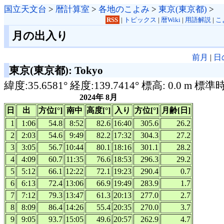
国立天文台
>
暦計算室
>
各地のこよみ
>
東京(東京都)
>
RSS
|
トピックス
|
暦Wiki
|
用語解説
|
こ
月の出入り
前月
|
日
東京(東京都): Tokyo
緯度:35.6581° 経度:139.7414° 標高: 0.0 m 標準
2024年 8月
日
出
方位[°]
南中
高度[°]
入り
方位[°]
月齢[日]
1
1:06
54.8
8:52
82.6
16:40
305.6
26.2
2
2:03
54.6
9:49
82.2
17:32
304.3
27.2
3
3:05
56.7
10:44
80.1
18:16
301.1
28.2
4
4:09
60.7
11:35
76.6
18:53
296.3
29.2
5
5:12
66.1
12:22
72.1
19:23
290.4
0.7
6
6:13
72.4
13:06
66.9
19:49
283.9
1.7
7
7:12
79.3
13:47
61.3
20:13
277.0
2.7
8
8:09
86.4
14:26
55.4
20:35
270.0
3.7
9
9:05
93.7
15:05
49.6
20:57
262.9
4.7