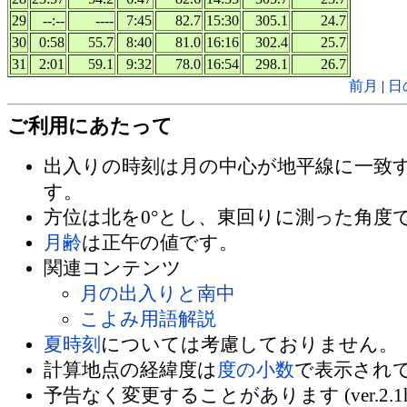
29
--:--
----
7:45
82.7
15:30
305.1
24.7
30
0:58
55.7
8:40
81.0
16:16
302.4
25.7
31
2:01
59.1
9:32
78.0
16:54
298.1
26.7
前月
|
日
ご利用にあたって
出入りの時刻は月の中心が地平線に一致
す。
方位は北を0°とし、東回りに測った角度
月齢
は正午の値です。
関連コンテンツ
月の出入りと南中
こよみ用語解説
夏時刻
については考慮しておりません。
計算地点の経緯度は
度の小数
で表示され
予告なく変更することがあります (ver.2.1