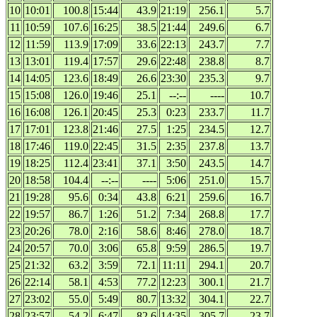
10
10:01
100.8
15:44
43.9
21:19
256.1
5.7
11
10:59
107.6
16:25
38.5
21:44
249.6
6.7
12
11:59
113.9
17:09
33.6
22:13
243.7
7.7
13
13:01
119.4
17:57
29.6
22:48
238.8
8.7
14
14:05
123.6
18:49
26.6
23:30
235.3
9.7
15
15:08
126.0
19:46
25.1
--:--
----
10.7
16
16:08
126.1
20:45
25.3
0:23
233.7
11.7
17
17:01
123.8
21:46
27.5
1:25
234.5
12.7
18
17:46
119.0
22:45
31.5
2:35
237.8
13.7
19
18:25
112.4
23:41
37.1
3:50
243.5
14.7
20
18:58
104.4
--:--
----
5:06
251.0
15.7
21
19:28
95.6
0:34
43.8
6:21
259.6
16.7
22
19:57
86.7
1:26
51.2
7:34
268.8
17.7
23
20:26
78.0
2:16
58.6
8:46
278.0
18.7
24
20:57
70.0
3:06
65.8
9:59
286.5
19.7
25
21:32
63.2
3:59
72.1
11:11
294.1
20.7
26
22:14
58.1
4:53
77.2
12:23
300.1
21.7
27
23:02
55.0
5:49
80.7
13:32
304.1
22.7
28
23:57
54.2
6:47
82.6
14:35
305.7
23.7