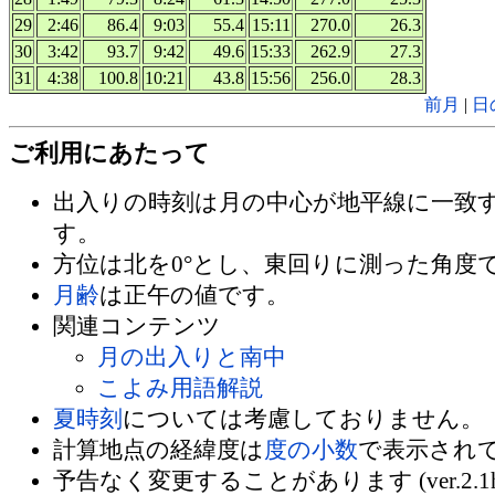
29
2:46
86.4
9:03
55.4
15:11
270.0
26.3
30
3:42
93.7
9:42
49.6
15:33
262.9
27.3
31
4:38
100.8
10:21
43.8
15:56
256.0
28.3
前月
|
日
ご利用にあたって
出入りの時刻は月の中心が地平線に一致
す。
方位は北を0°とし、東回りに測った角度
月齢
は正午の値です。
関連コンテンツ
月の出入りと南中
こよみ用語解説
夏時刻
については考慮しておりません。
計算地点の経緯度は
度の小数
で表示され
予告なく変更することがあります (ver.2.1