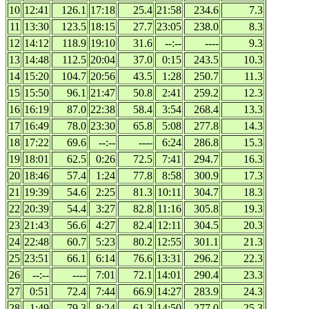
10
12:41
126.1
17:18
25.4
21:58
234.6
7.3
11
13:30
123.5
18:15
27.7
23:05
238.0
8.3
12
14:12
118.9
19:10
31.6
--:--
----
9.3
13
14:48
112.5
20:04
37.0
0:15
243.5
10.3
14
15:20
104.7
20:56
43.5
1:28
250.7
11.3
15
15:50
96.1
21:47
50.8
2:41
259.2
12.3
16
16:19
87.0
22:38
58.4
3:54
268.4
13.3
17
16:49
78.0
23:30
65.8
5:08
277.8
14.3
18
17:22
69.6
--:--
----
6:24
286.8
15.3
19
18:01
62.5
0:26
72.5
7:41
294.7
16.3
20
18:46
57.4
1:24
77.8
8:58
300.9
17.3
21
19:39
54.6
2:25
81.3
10:11
304.7
18.3
22
20:39
54.4
3:27
82.8
11:16
305.8
19.3
23
21:43
56.6
4:27
82.4
12:11
304.5
20.3
24
22:48
60.7
5:23
80.2
12:55
301.1
21.3
25
23:51
66.1
6:14
76.6
13:31
296.2
22.3
26
--:--
----
7:01
72.1
14:01
290.4
23.3
27
0:51
72.4
7:44
66.9
14:27
283.9
24.3
28
1:49
79.3
8:24
61.3
14:50
277.0
25.3