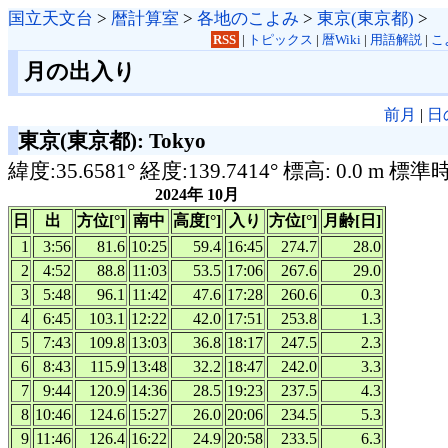
国立天文台
>
暦計算室
>
各地のこよみ
>
東京(東京都)
>
RSS
|
トピックス
|
暦Wiki
|
用語解説
|
こ
月の出入り
前月
|
日
東京(東京都): Tokyo
緯度:35.6581° 経度:139.7414° 標高: 0.0 m 標準
2024年 10月
日
出
方位[°]
南中
高度[°]
入り
方位[°]
月齢[日]
1
3:56
81.6
10:25
59.4
16:45
274.7
28.0
2
4:52
88.8
11:03
53.5
17:06
267.6
29.0
3
5:48
96.1
11:42
47.6
17:28
260.6
0.3
4
6:45
103.1
12:22
42.0
17:51
253.8
1.3
5
7:43
109.8
13:03
36.8
18:17
247.5
2.3
6
8:43
115.9
13:48
32.2
18:47
242.0
3.3
7
9:44
120.9
14:36
28.5
19:23
237.5
4.3
8
10:46
124.6
15:27
26.0
20:06
234.5
5.3
9
11:46
126.4
16:22
24.9
20:58
233.5
6.3