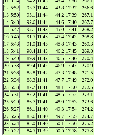
11
5:54
94.2
11:45
43.4
17:36
266.1
12
5:52
93.7
11:44
43.8
17:37
266.6
13
5:50
93.1
11:44
44.2
17:39
267.1
14
5:48
92.6
11:44
44.6
17:40
267.7
15
5:47
92.1
11:43
45.0
17:41
268.2
16
5:45
91.5
11:43
45.4
17:42
268.8
17
5:43
91.0
11:43
45.8
17:43
269.3
18
5:41
90.4
11:43
46.2
17:45
269.8
19
5:40
89.9
11:42
46.5
17:46
270.4
20
5:38
89.4
11:42
46.9
17:47
270.9
21
5:36
88.8
11:42
47.3
17:48
271.5
22
5:34
88.3
11:41
47.7
17:49
272.0
23
5:33
87.7
11:41
48.1
17:50
272.5
24
5:31
87.2
11:41
48.5
17:52
273.1
25
5:29
86.7
11:41
48.9
17:53
273.6
26
5:27
86.1
11:40
49.3
17:54
274.2
27
5:25
85.6
11:40
49.7
17:55
274.7
28
5:24
85.0
11:40
50.1
17:56
275.2
29
5:22
84.5
11:39
50.5
17:58
275.8