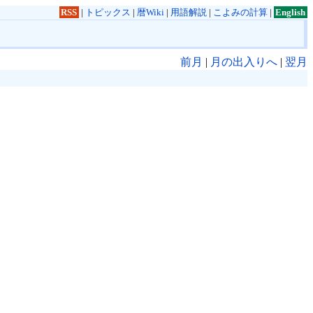
RSS
|
トピックス
|
暦Wiki
|
用語解説
|
こよみの計算
|
English
前月
|
月の出入りへ
|
翌月