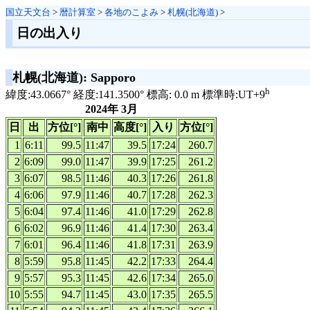
国立天文台
>
暦計算室
>
各地のこよみ
>
札幌(北海道)
>
日の出入り
札幌(北海道): Sapporo
h
緯度:43.0667° 経度:141.3500° 標高: 0.0 m 標準時:UT+9
2024年 3月
日
出
方位[°]
南中
高度[°]
入り
方位[°]
1
6:11
99.5
11:47
39.5
17:24
260.7
2
6:09
99.0
11:47
39.9
17:25
261.2
3
6:07
98.5
11:46
40.3
17:26
261.8
4
6:06
97.9
11:46
40.7
17:28
262.3
5
6:04
97.4
11:46
41.0
17:29
262.8
6
6:02
96.9
11:46
41.4
17:30
263.4
7
6:01
96.4
11:46
41.8
17:31
263.9
8
5:59
95.8
11:45
42.2
17:33
264.4
9
5:57
95.3
11:45
42.6
17:34
265.0
10
5:55
94.7
11:45
43.0
17:35
265.5