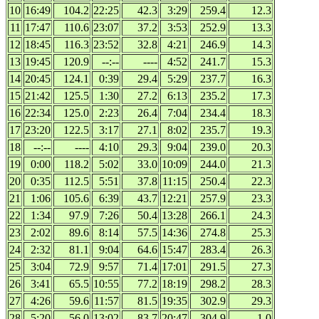
10
16:49
104.2
22:25
42.3
3:29
259.4
12.3
11
17:47
110.6
23:07
37.2
3:53
252.9
13.3
12
18:45
116.3
23:52
32.8
4:21
246.9
14.3
13
19:45
120.9
--:--
----
4:52
241.7
15.3
14
20:45
124.1
0:39
29.4
5:29
237.7
16.3
15
21:42
125.5
1:30
27.2
6:13
235.2
17.3
16
22:34
125.0
2:23
26.4
7:04
234.4
18.3
17
23:20
122.5
3:17
27.1
8:02
235.7
19.3
18
--:--
----
4:10
29.3
9:04
239.0
20.3
19
0:00
118.2
5:02
33.0
10:09
244.0
21.3
20
0:35
112.5
5:51
37.8
11:15
250.4
22.3
21
1:06
105.6
6:39
43.7
12:21
257.9
23.3
22
1:34
97.9
7:26
50.4
13:28
266.1
24.3
23
2:02
89.6
8:14
57.5
14:36
274.8
25.3
24
2:32
81.1
9:04
64.6
15:47
283.4
26.3
25
3:04
72.9
9:57
71.4
17:01
291.5
27.3
26
3:41
65.5
10:55
77.2
18:19
298.2
28.3
27
4:26
59.6
11:57
81.5
19:35
302.9
29.3
28
5:20
56.0
13:02
83.7
20:47
304.9
1.0