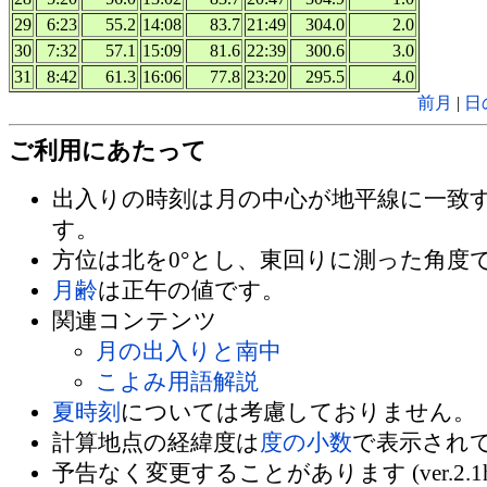
29
6:23
55.2
14:08
83.7
21:49
304.0
2.0
30
7:32
57.1
15:09
81.6
22:39
300.6
3.0
31
8:42
61.3
16:06
77.8
23:20
295.5
4.0
前月
|
日
ご利用にあたって
出入りの時刻は月の中心が地平線に一致
す。
方位は北を0°とし、東回りに測った角度
月齢
は正午の値です。
関連コンテンツ
月の出入りと南中
こよみ用語解説
夏時刻
については考慮しておりません。
計算地点の経緯度は
度の小数
で表示され
予告なく変更することがあります (ver.2.1