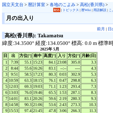
国立天文台
>
暦計算室
>
各地のこよみ
>
高松(香川県)
>
RSS
|
トピックス
|
暦Wiki
|
用語解説
|
こ
月の出入り
前月
|
日
高松(香川県): Takamatsu
緯度:34.3500° 経度:134.0500° 標高: 0.0 m 標準
2025年 5月
日
出
方位[°]
南中
高度[°]
入り
方位[°]
月齢[日]
1
7:39
55.1
15:23
84.1
23:08
305.0
3.3
2
8:44
55.6
16:26
83.1
--:--
----
4.3
3
9:51
58.5
17:23
80.3
0:03
302.9
5.3
4
10:59
63.3
18:15
76.1
0:47
298.8
6.3
5
12:03
69.3
19:03
71.1
1:23
293.4
7.3
6
13:03
76.0
19:46
65.5
1:53
287.1
8.3
7
14:01
83.1
20:26
59.6
2:19
280.3
9.3
8
14:58
90.3
21:06
53.6
2:43
273.3
10.3
9
15:53
97.4
21:45
47.8
3:06
266.3
11.3