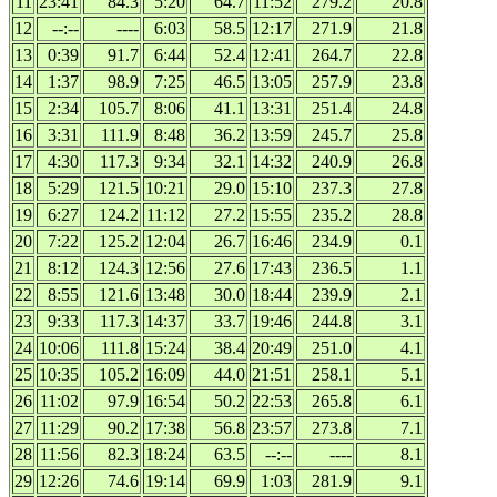
11
23:41
84.3
5:20
64.7
11:52
279.2
20.8
12
--:--
----
6:03
58.5
12:17
271.9
21.8
13
0:39
91.7
6:44
52.4
12:41
264.7
22.8
14
1:37
98.9
7:25
46.5
13:05
257.9
23.8
15
2:34
105.7
8:06
41.1
13:31
251.4
24.8
16
3:31
111.9
8:48
36.2
13:59
245.7
25.8
17
4:30
117.3
9:34
32.1
14:32
240.9
26.8
18
5:29
121.5
10:21
29.0
15:10
237.3
27.8
19
6:27
124.2
11:12
27.2
15:55
235.2
28.8
20
7:22
125.2
12:04
26.7
16:46
234.9
0.1
21
8:12
124.3
12:56
27.6
17:43
236.5
1.1
22
8:55
121.6
13:48
30.0
18:44
239.9
2.1
23
9:33
117.3
14:37
33.7
19:46
244.8
3.1
24
10:06
111.8
15:24
38.4
20:49
251.0
4.1
25
10:35
105.2
16:09
44.0
21:51
258.1
5.1
26
11:02
97.9
16:54
50.2
22:53
265.8
6.1
27
11:29
90.2
17:38
56.8
23:57
273.8
7.1
28
11:56
82.3
18:24
63.5
--:--
----
8.1
29
12:26
74.6
19:14
69.9
1:03
281.9
9.1