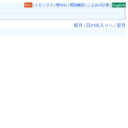
RSS
|
トピックス
|
暦Wiki
|
用語解説
|
こよみの計算
|
English
前月
|
日の出入りへ
|
翌月