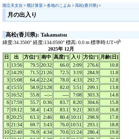
国立天文台
>
暦計算室
>
各地のこよみ
>
高松(香川県)
>
月の出入り
高松(香川県): Takamatsu
h
緯度:34.3500° 経度:134.0500° 標高: 0.0 m 標準時:UT+9
2025年 12月
日
出
方位[°]
南中
高度[°]
入り
方位[°]
月齢[日]
1
13:56
79.5
20:32
66.0
2:09
276.6
10.8
2
14:29
71.5
21:26
72.5
3:19
284.9
11.8
3
15:08
64.4
22:24
78.0
4:33
292.7
12.8
4
15:55
58.9
23:28
82.0
5:51
299.1
13.8
5
16:52
55.8
--:--
----
7:08
303.3
14.8
6
17:59
55.7
0:36
83.7
8:20
304.6
15.8
7
19:12
58.4
1:43
83.1
9:21
303.0
16.8
8
20:25
63.3
2:46
80.4
10:11
298.9
17.8
9
21:34
69.7
3:43
76.0
10:51
293.1
18.8
10
22:40
76.9
4:34
70.6
11:24
286.4
19.8