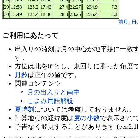
29
12:58
125.2
17:43
27.4
22:27
234.9
7.3
30
13:49
124.4
18:36
28.3
23:25
236.4
8.3
前月
|
日
ご利用にあたって
出入りの時刻は月の中心が地平線に一致
す。
方位は北を0°とし、東回りに測った角度
月齢
は正午の値です。
関連コンテンツ
月の出入りと南中
こよみ用語解説
夏時刻
については考慮しておりません。
計算地点の経緯度は
度の小数
で表示され
予告なく変更することがあります (ver.2.1