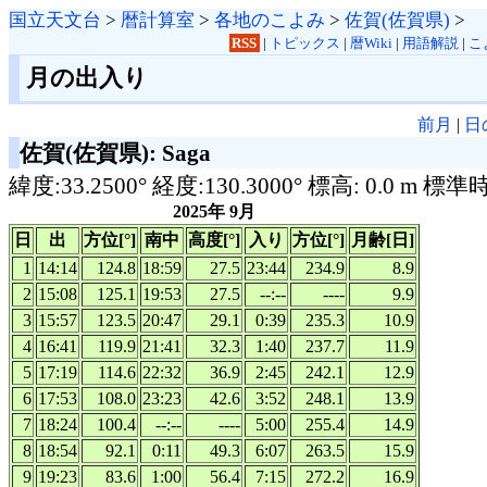
国立天文台
>
暦計算室
>
各地のこよみ
>
佐賀(佐賀県)
>
RSS
|
トピックス
|
暦Wiki
|
用語解説
|
こ
月の出入り
前月
|
日
佐賀(佐賀県): Saga
緯度:33.2500° 経度:130.3000° 標高: 0.0 m 標準
2025年 9月
日
出
方位[°]
南中
高度[°]
入り
方位[°]
月齢[日]
1
14:14
124.8
18:59
27.5
23:44
234.9
8.9
2
15:08
125.1
19:53
27.5
--:--
----
9.9
3
15:57
123.5
20:47
29.1
0:39
235.3
10.9
4
16:41
119.9
21:41
32.3
1:40
237.7
11.9
5
17:19
114.6
22:32
36.9
2:45
242.1
12.9
6
17:53
108.0
23:23
42.6
3:52
248.1
13.9
7
18:24
100.4
--:--
----
5:00
255.4
14.9
8
18:54
92.1
0:11
49.3
6:07
263.5
15.9
9
19:23
83.6
1:00
56.4
7:15
272.2
16.9