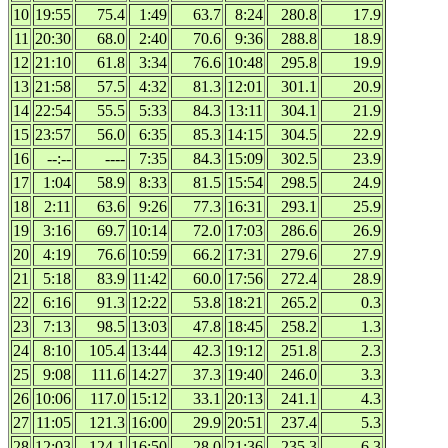
10
19:55
75.4
1:49
63.7
8:24
280.8
17.9
11
20:30
68.0
2:40
70.6
9:36
288.8
18.9
12
21:10
61.8
3:34
76.6
10:48
295.8
19.9
13
21:58
57.5
4:32
81.3
12:01
301.1
20.9
14
22:54
55.5
5:33
84.3
13:11
304.1
21.9
15
23:57
56.0
6:35
85.3
14:15
304.5
22.9
16
--:--
----
7:35
84.3
15:09
302.5
23.9
17
1:04
58.9
8:33
81.5
15:54
298.5
24.9
18
2:11
63.6
9:26
77.3
16:31
293.1
25.9
19
3:16
69.7
10:14
72.0
17:03
286.6
26.9
20
4:19
76.6
10:59
66.2
17:31
279.6
27.9
21
5:18
83.9
11:42
60.0
17:56
272.4
28.9
22
6:16
91.3
12:22
53.8
18:21
265.2
0.3
23
7:13
98.5
13:03
47.8
18:45
258.2
1.3
24
8:10
105.4
13:44
42.3
19:12
251.8
2.3
25
9:08
111.6
14:27
37.3
19:40
246.0
3.3
26
10:06
117.0
15:12
33.1
20:13
241.1
4.3
27
11:05
121.3
16:00
29.9
20:51
237.4
5.3
28
12:03
124.1
16:50
28.0
21:36
235.3
6.3