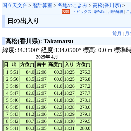
国立天文台
>
暦計算室
>
各地のこよみ
>
高松(香川県)
>
RSS
|
トピックス
|
暦Wiki
|
用語解説
|
こ
日の出入り
前月
|
月
高松(香川県): Takamatsu
緯度:34.3500° 経度:134.0500° 標高: 0.0 m 標準
2025年 4月
日
出
方位[°]
南中
高度[°]
入り
方位[°]
1
5:51
84.0
12:08
60.3
18:25
276.3
2
5:50
83.5
12:07
60.6
18:25
276.8
3
5:49
83.0
12:07
61.0
18:26
277.2
4
5:47
82.6
12:07
61.4
18:27
277.7
5
5:46
82.1
12:07
61.8
18:28
278.1
6
5:45
81.6
12:06
62.2
18:28
278.6
7
5:43
81.2
12:06
62.5
18:29
279.1
8
5:42
80.7
12:06
62.9
18:30
279.5
9
5:41
80.3
12:05
63.3
18:31
280.0