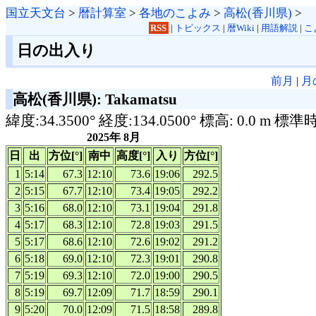
国立天文台
>
暦計算室
>
各地のこよみ
>
高松(香川県)
>
RSS
|
トピックス
|
暦Wiki
|
用語解説
|
こ
日の出入り
前月
|
月
高松(香川県): Takamatsu
緯度:34.3500° 経度:134.0500° 標高: 0.0 m 標準
2025年 8月
日
出
方位[°]
南中
高度[°]
入り
方位[°]
1
5:14
67.3
12:10
73.6
19:06
292.5
2
5:15
67.7
12:10
73.4
19:05
292.2
3
5:16
68.0
12:10
73.1
19:04
291.8
4
5:17
68.3
12:10
72.8
19:03
291.5
5
5:17
68.6
12:10
72.6
19:02
291.2
6
5:18
69.0
12:10
72.3
19:01
290.8
7
5:19
69.3
12:10
72.0
19:00
290.5
8
5:19
69.7
12:09
71.7
18:59
290.1
9
5:20
70.0
12:09
71.5
18:58
289.8