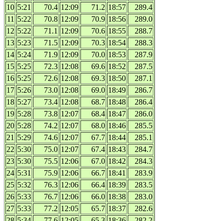
10
5:21
70.4
12:09
71.2
18:57
289.4
11
5:22
70.8
12:09
70.9
18:56
289.0
12
5:22
71.1
12:09
70.6
18:55
288.7
13
5:23
71.5
12:09
70.3
18:54
288.3
14
5:24
71.9
12:09
70.0
18:53
287.9
15
5:25
72.3
12:08
69.6
18:52
287.5
16
5:25
72.6
12:08
69.3
18:50
287.1
17
5:26
73.0
12:08
69.0
18:49
286.7
18
5:27
73.4
12:08
68.7
18:48
286.4
19
5:28
73.8
12:07
68.4
18:47
286.0
20
5:28
74.2
12:07
68.0
18:46
285.5
21
5:29
74.6
12:07
67.7
18:44
285.1
22
5:30
75.0
12:07
67.4
18:43
284.7
23
5:30
75.5
12:06
67.0
18:42
284.3
24
5:31
75.9
12:06
66.7
18:41
283.9
25
5:32
76.3
12:06
66.4
18:39
283.5
26
5:33
76.7
12:06
66.0
18:38
283.0
27
5:33
77.2
12:05
65.7
18:37
282.6
28
5:34
77.6
12:05
65.3
18:36
282.2