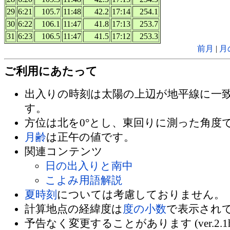
29
6:21
105.7
11:48
42.2
17:14
254.1
30
6:22
106.1
11:47
41.8
17:13
253.7
31
6:23
106.5
11:47
41.5
17:12
253.3
前月
|
月
ご利用にあたって
出入りの時刻は太陽の上辺が地平線に一
す。
方位は北を0°とし、東回りに測った角度
月齢
は正午の値です。
関連コンテンツ
日の出入りと南中
こよみ用語解説
夏時刻
については考慮しておりません。
計算地点の経緯度は
度の小数
で表示され
予告なく変更することがあります (ver.2.1