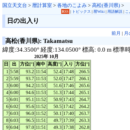
国立天文台
>
暦計算室
>
各地のこよみ
>
高松(香川県)
>
RSS
|
トピックス
|
暦Wiki
|
用語解説
|
こ
日の出入り
前月
|
月
高松(香川県): Takamatsu
緯度:34.3500° 経度:134.0500° 標高: 0.0 m 標準
2025年 10月
日
出
方位[°]
南中
高度[°]
入り
方位[°]
1
5:58
93.2
11:54
52.4
17:48
266.5
2
5:59
93.7
11:53
52.0
17:47
266.1
3
6:00
94.2
11:53
51.6
17:46
265.6
4
6:00
94.6
11:53
51.3
17:44
265.1
5
6:01
95.1
11:52
50.9
17:43
264.7
6
6:02
95.6
11:52
50.5
17:42
264.2
7
6:03
96.0
11:52
50.1
17:40
263.7
8
6:03
96.5
11:51
49.7
17:39
263.3
9
6:04
97.0
11:51
49.3
17:38
262.8