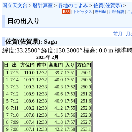
国立天文台
>
暦計算室
>
各地のこよみ
>
佐賀(佐賀県)
>
RSS
|
トピックス
|
暦Wiki
|
用語解説
|
こ
日の出入り
前月
|
月
佐賀(佐賀県): Saga
緯度:33.2500° 経度:130.3000° 標高: 0.0 m 標準
2025年 2月
日
出
方位[°]
南中
高度[°]
入り
方位[°]
1
7:15
110.0
12:32
39.7
17:51
250.1
2
7:14
109.7
12:32
40.0
17:51
250.5
3
7:13
109.3
12:33
40.3
17:52
250.9
4
7:12
108.9
12:33
40.6
17:53
251.2
5
7:12
108.6
12:33
40.9
17:54
251.6
6
7:11
108.2
12:33
41.2
17:55
252.0
7
7:10
107.8
12:33
41.5
17:56
252.3
8
7:09
107.4
12:33
41.8
17:57
252.7
9
7:08
107.1
12:33
42.2
17:58
253.1