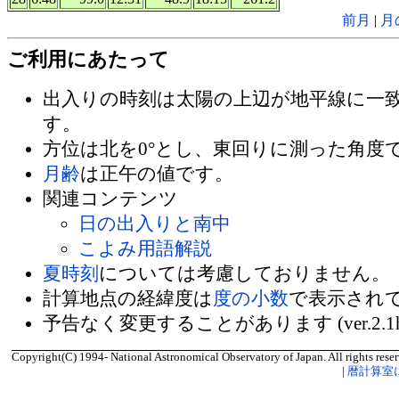
前月
|
月
ご利用にあたって
出入りの時刻は太陽の上辺が地平線に一
す。
方位は北を0°とし、東回りに測った角度
月齢
は正午の値です。
関連コンテンツ
日の出入りと南中
こよみ用語解説
夏時刻
については考慮しておりません。
計算地点の経緯度は
度の小数
で表示され
予告なく変更することがあります (ver.2.1
Copyright(C) 1994- National Astronomical Observatory of Japan. All rights reser
|
暦計算室