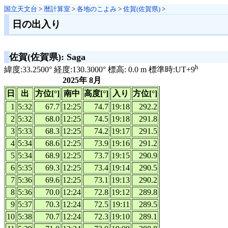
国立天文台
>
暦計算室
>
各地のこよみ
>
佐賀(佐賀県)
>
日の出入り
佐賀(佐賀県): Saga
h
緯度:33.2500° 経度:130.3000° 標高: 0.0 m 標準時:UT+9
2025年 8月
日
出
方位[°]
南中
高度[°]
入り
方位[°]
1
5:32
67.7
12:25
74.7
19:18
292.2
2
5:32
68.0
12:25
74.5
19:18
291.8
3
5:33
68.3
12:25
74.2
19:17
291.5
4
5:34
68.6
12:25
73.9
19:16
291.2
5
5:34
68.9
12:25
73.7
19:15
290.9
6
5:35
69.3
12:25
73.4
19:14
290.5
7
5:36
69.6
12:25
73.1
19:13
290.2
8
5:36
70.0
12:24
72.8
19:12
289.8
9
5:37
70.3
12:24
72.5
19:11
289.5
10
5:38
70.7
12:24
72.3
19:10
289.1