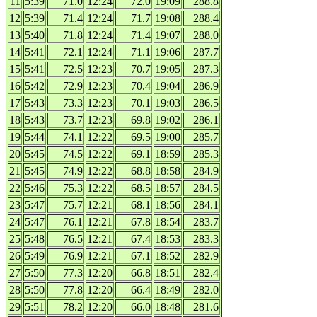
11
5:39
71.0
12:24
72.0
19:09
288.8
12
5:39
71.4
12:24
71.7
19:08
288.4
13
5:40
71.8
12:24
71.4
19:07
288.0
14
5:41
72.1
12:24
71.1
19:06
287.7
15
5:41
72.5
12:23
70.7
19:05
287.3
16
5:42
72.9
12:23
70.4
19:04
286.9
17
5:43
73.3
12:23
70.1
19:03
286.5
18
5:43
73.7
12:23
69.8
19:02
286.1
19
5:44
74.1
12:22
69.5
19:00
285.7
20
5:45
74.5
12:22
69.1
18:59
285.3
21
5:45
74.9
12:22
68.8
18:58
284.9
22
5:46
75.3
12:22
68.5
18:57
284.5
23
5:47
75.7
12:21
68.1
18:56
284.1
24
5:47
76.1
12:21
67.8
18:54
283.7
25
5:48
76.5
12:21
67.4
18:53
283.3
26
5:49
76.9
12:21
67.1
18:52
282.9
27
5:50
77.3
12:20
66.8
18:51
282.4
28
5:50
77.8
12:20
66.4
18:49
282.0
29
5:51
78.2
12:20
66.0
18:48
281.6