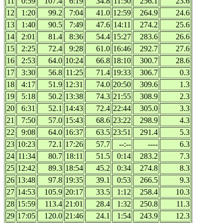
11
0:59
107.4
6:19
34.8
11:50
256.1
23.6
12
1:20
99.2
7:04
41.0
12:59
264.9
24.6
13
1:40
90.5
7:49
47.6
14:11
274.2
25.6
14
2:01
81.4
8:36
54.4
15:27
283.6
26.6
15
2:25
72.4
9:28
61.0
16:46
292.7
27.6
16
2:53
64.0
10:24
66.8
18:10
300.7
28.6
17
3:30
56.8
11:25
71.4
19:33
306.7
0.3
18
4:17
51.9
12:31
74.0
20:50
309.6
1.3
19
5:18
50.2
13:38
74.3
21:55
308.9
2.3
20
6:31
52.1
14:43
72.4
22:44
305.0
3.3
21
7:50
57.0
15:43
68.6
23:22
298.9
4.3
22
9:08
64.0
16:37
63.5
23:51
291.4
5.3
23
10:23
72.1
17:26
57.7
--:--
----
6.3
24
11:34
80.7
18:11
51.5
0:14
283.2
7.3
25
12:42
89.3
18:54
45.2
0:34
274.8
8.3
26
13:48
97.8
19:35
39.1
0:53
266.5
9.3
27
14:53
105.9
20:17
33.5
1:12
258.4
10.3
28
15:59
113.4
21:01
28.4
1:32
250.8
11.3
29
17:05
120.0
21:46
24.1
1:54
243.9
12.3