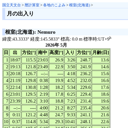
国立天文台
>
暦計算室
>
各地のこよみ
>
根室(北海道)
>
月の出入り
根室(北海道): Nemuro
h
緯度:43.3333° 経度:145.5833° 標高: 0.0 m 標準時:UT+9
2026年 5月
日
出
方位[°]
南中
高度[°]
入り
方位[°]
月齢[日]
1
18:07
115.5
23:03
26.9
3:26
248.7
13.6
2
19:13
121.8
23:49
22.9
3:50
241.9
14.6
3
20:18
126.7
--:--
----
4:18
236.2
15.6
4
21:19
129.8
0:38
19.9
4:52
232.0
16.6
5
22:14
130.8
1:28
18.2
5:34
229.6
17.6
6
23:01
129.5
2:19
17.8
6:25
229.4
18.6
7
23:39
126.2
3:10
18.8
7:23
231.4
19.6
8
--:--
----
4:00
21.2
8:27
235.4
20.6
9
0:11
121.2
4:48
24.7
9:33
241.1
21.6
10
0:37
114.8
5:34
29.3
10:41
248.1
22.6