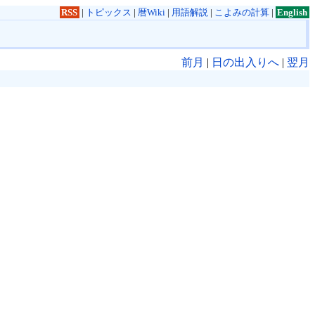
RSS
|
トピックス
|
暦Wiki
|
用語解説
|
こよみの計算
|
English
前月
|
日の出入りへ
|
翌月