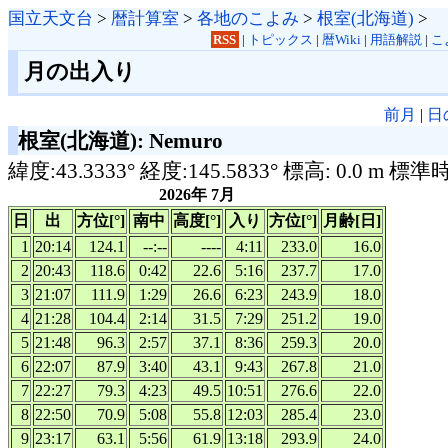
国立天文台
>
暦計算室
>
各地のこよみ
>
根室(北海道)
>
RSS
|
トピックス
|
暦Wiki
|
用語解説
|
こ
月の出入り
前月
|
日
根室(北海道): Nemuro
緯度:43.3333° 経度:145.5833° 標高: 0.0 m 標準
2026年 7月
日
出
方位[°]
南中
高度[°]
入り
方位[°]
月齢[日]
1
20:14
124.1
--:--
----
4:11
233.0
16.0
2
20:43
118.6
0:42
22.6
5:16
237.7
17.0
3
21:07
111.9
1:29
26.6
6:23
243.9
18.0
4
21:28
104.4
2:14
31.5
7:29
251.2
19.0
5
21:48
96.3
2:57
37.1
8:36
259.3
20.0
6
22:07
87.9
3:40
43.1
9:43
267.8
21.0
7
22:27
79.3
4:23
49.5
10:51
276.6
22.0
8
22:50
70.9
5:08
55.8
12:03
285.4
23.0
9
23:17
63.1
5:56
61.9
13:18
293.9
24.0