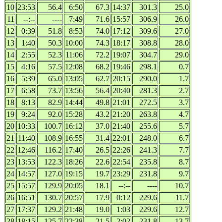
10
23:53
56.4
6:50
67.3
14:37
301.3
25.0
11
--:--
----
7:49
71.6
15:57
306.9
26.0
12
0:39
51.8
8:53
74.0
17:12
309.6
27.0
13
1:40
50.3
10:00
74.3
18:17
308.8
28.0
14
2:55
52.3
11:06
72.2
19:07
304.7
29.0
15
4:16
57.5
12:08
68.2
19:46
298.1
0.7
16
5:39
65.0
13:05
62.7
20:15
290.0
1.7
17
6:58
73.7
13:56
56.4
20:40
281.3
2.7
18
8:13
82.9
14:44
49.8
21:01
272.5
3.7
19
9:24
92.0
15:28
43.2
21:20
263.8
4.7
20
10:33
100.7
16:12
37.0
21:40
255.6
5.7
21
11:40
108.9
16:55
31.4
22:01
248.0
6.7
22
12:46
116.2
17:40
26.5
22:26
241.3
7.7
23
13:53
122.3
18:26
22.6
22:54
235.8
8.7
24
14:57
127.0
19:15
19.7
23:29
231.8
9.7
25
15:57
129.9
20:05
18.1
--:--
----
10.7
26
16:51
130.7
20:57
17.9
0:12
229.6
11.7
27
17:37
129.2
21:48
19.0
1:03
229.6
12.7
28
18:15
125.7
22:38
21.5
2:02
231.8
13.7