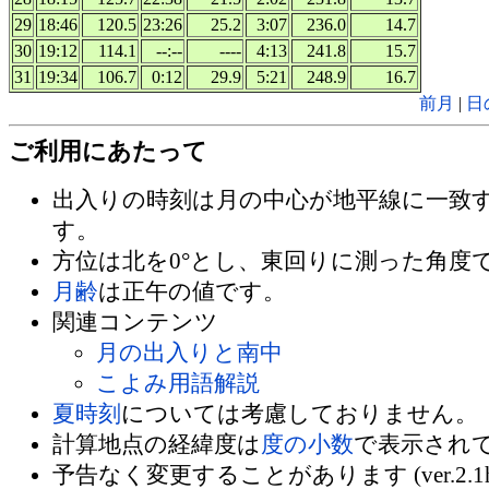
29
18:46
120.5
23:26
25.2
3:07
236.0
14.7
30
19:12
114.1
--:--
----
4:13
241.8
15.7
31
19:34
106.7
0:12
29.9
5:21
248.9
16.7
前月
|
日
ご利用にあたって
出入りの時刻は月の中心が地平線に一致
す。
方位は北を0°とし、東回りに測った角度
月齢
は正午の値です。
関連コンテンツ
月の出入りと南中
こよみ用語解説
夏時刻
については考慮しておりません。
計算地点の経緯度は
度の小数
で表示され
予告なく変更することがあります (ver.2.1