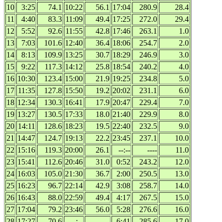
10
3:25
74.1
10:22
56.1
17:04
280.9
28.4
11
4:40
83.3
11:09
49.4
17:25
272.0
29.4
12
5:52
92.6
11:55
42.8
17:46
263.1
1.0
13
7:03
101.6
12:40
36.4
18:06
254.7
2.0
14
8:13
109.9
13:25
30.7
18:29
246.9
3.0
15
9:22
117.3
14:12
25.8
18:54
240.2
4.0
16
10:30
123.4
15:00
21.9
19:25
234.8
5.0
17
11:35
127.8
15:50
19.2
20:02
231.1
6.0
18
12:34
130.3
16:41
17.9
20:47
229.4
7.0
19
13:27
130.5
17:33
18.0
21:40
229.9
8.0
20
14:11
128.6
18:23
19.5
22:40
232.5
9.0
21
14:47
124.7
19:13
22.2
23:45
237.1
10.0
22
15:16
119.3
20:00
26.1
--:--
----
11.0
23
15:41
112.6
20:46
31.0
0:52
243.2
12.0
24
16:03
105.0
21:30
36.7
2:00
250.5
13.0
25
16:23
96.7
22:14
42.9
3:08
258.7
14.0
26
16:43
88.0
22:59
49.4
4:17
267.5
15.0
27
17:04
79.2
23:46
56.0
5:28
276.6
16.0
28
17:27
70.6
--:--
----
6:41
285.6
17.0