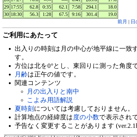
29
17:55
62.8
0:35
62.1
7:58
294.1
18.0
30
18:30
56.3
1:28
67.5
9:16
301.4
19.0
前月
|
日
ご利用にあたって
出入りの時刻は月の中心が地平線に一致
す。
方位は北を0°とし、東回りに測った角度
月齢
は正午の値です。
関連コンテンツ
月の出入りと南中
こよみ用語解説
夏時刻
については考慮しておりません。
計算地点の経緯度は
度の小数
で表示され
予告なく変更することがあります (ver.2.1