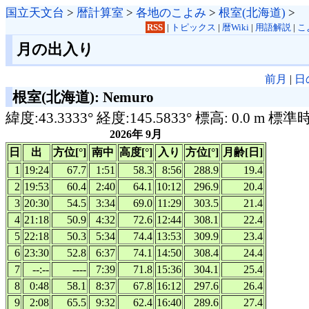
国立天文台
>
暦計算室
>
各地のこよみ
>
根室(北海道)
>
RSS
|
トピックス
|
暦Wiki
|
用語解説
|
こ
月の出入り
前月
|
日
根室(北海道): Nemuro
緯度:43.3333° 経度:145.5833° 標高: 0.0 m 標準
2026年 9月
日
出
方位[°]
南中
高度[°]
入り
方位[°]
月齢[日]
1
19:24
67.7
1:51
58.3
8:56
288.9
19.4
2
19:53
60.4
2:40
64.1
10:12
296.9
20.4
3
20:30
54.5
3:34
69.0
11:29
303.5
21.4
4
21:18
50.9
4:32
72.6
12:44
308.1
22.4
5
22:18
50.3
5:34
74.4
13:53
309.9
23.4
6
23:30
52.8
6:37
74.1
14:50
308.4
24.4
7
--:--
----
7:39
71.8
15:36
304.1
25.4
8
0:48
58.1
8:37
67.8
16:12
297.6
26.4
9
2:08
65.5
9:32
62.4
16:40
289.6
27.4