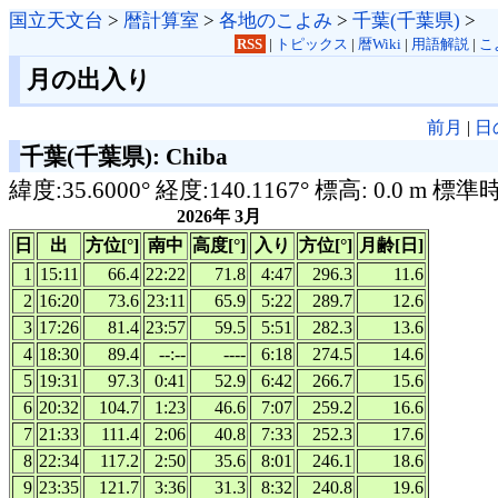
国立天文台
>
暦計算室
>
各地のこよみ
>
千葉(千葉県)
>
RSS
|
トピックス
|
暦Wiki
|
用語解説
|
こ
月の出入り
前月
|
日
千葉(千葉県): Chiba
緯度:35.6000° 経度:140.1167° 標高: 0.0 m 標準
2026年 3月
日
出
方位[°]
南中
高度[°]
入り
方位[°]
月齢[日]
1
15:11
66.4
22:22
71.8
4:47
296.3
11.6
2
16:20
73.6
23:11
65.9
5:22
289.7
12.6
3
17:26
81.4
23:57
59.5
5:51
282.3
13.6
4
18:30
89.4
--:--
----
6:18
274.5
14.6
5
19:31
97.3
0:41
52.9
6:42
266.7
15.6
6
20:32
104.7
1:23
46.6
7:07
259.2
16.6
7
21:33
111.4
2:06
40.8
7:33
252.3
17.6
8
22:34
117.2
2:50
35.6
8:01
246.1
18.6
9
23:35
121.7
3:36
31.3
8:32
240.8
19.6