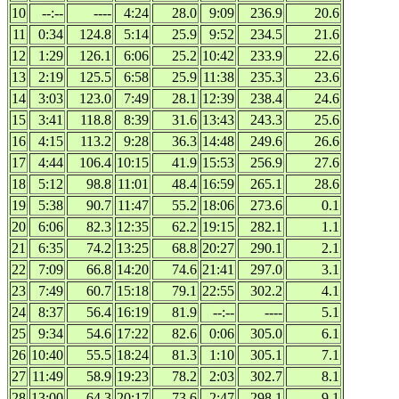
10
--:--
----
4:24
28.0
9:09
236.9
20.6
11
0:34
124.8
5:14
25.9
9:52
234.5
21.6
12
1:29
126.1
6:06
25.2
10:42
233.9
22.6
13
2:19
125.5
6:58
25.9
11:38
235.3
23.6
14
3:03
123.0
7:49
28.1
12:39
238.4
24.6
15
3:41
118.8
8:39
31.6
13:43
243.3
25.6
16
4:15
113.2
9:28
36.3
14:48
249.6
26.6
17
4:44
106.4
10:15
41.9
15:53
256.9
27.6
18
5:12
98.8
11:01
48.4
16:59
265.1
28.6
19
5:38
90.7
11:47
55.2
18:06
273.6
0.1
20
6:06
82.3
12:35
62.2
19:15
282.1
1.1
21
6:35
74.2
13:25
68.8
20:27
290.1
2.1
22
7:09
66.8
14:20
74.6
21:41
297.0
3.1
23
7:49
60.7
15:18
79.1
22:55
302.2
4.1
24
8:37
56.4
16:19
81.9
--:--
----
5.1
25
9:34
54.6
17:22
82.6
0:06
305.0
6.1
26
10:40
55.5
18:24
81.3
1:10
305.1
7.1
27
11:49
58.9
19:23
78.2
2:03
302.7
8.1
28
13:00
64.3
20:17
73.6
2:47
298.1
9.1