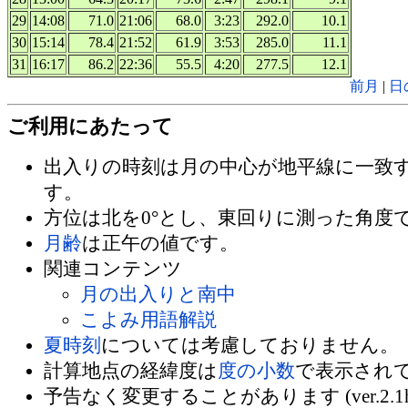
29
14:08
71.0
21:06
68.0
3:23
292.0
10.1
30
15:14
78.4
21:52
61.9
3:53
285.0
11.1
31
16:17
86.2
22:36
55.5
4:20
277.5
12.1
前月
|
日
ご利用にあたって
出入りの時刻は月の中心が地平線に一致
す。
方位は北を0°とし、東回りに測った角度
月齢
は正午の値です。
関連コンテンツ
月の出入りと南中
こよみ用語解説
夏時刻
については考慮しておりません。
計算地点の経緯度は
度の小数
で表示され
予告なく変更することがあります (ver.2.1