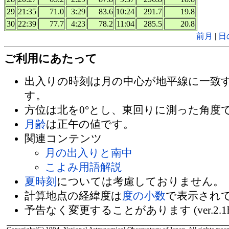
29
21:35
71.0
3:29
83.6
10:24
291.7
19.8
30
22:39
77.7
4:23
78.2
11:04
285.5
20.8
前月
|
日
ご利用にあたって
出入りの時刻は月の中心が地平線に一致
す。
方位は北を0°とし、東回りに測った角度
月齢
は正午の値です。
関連コンテンツ
月の出入りと南中
こよみ用語解説
夏時刻
については考慮しておりません。
計算地点の経緯度は
度の小数
で表示され
予告なく変更することがあります (ver.2.1