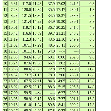
10
6:31
117.0
11:48
37.9
17:02
241.5
0.8
11
7:28
120.0
12:39
35.5
17:47
239.1
1.8
12
8:23
121.5
13:30
34.5
18:37
238.3
2.8
13
9:14
121.4
14:22
34.9
19:30
239.1
3.8
14
10:01
119.7
15:12
36.7
20:25
241.5
4.8
15
10:42
116.6
15:59
39.7
21:21
245.2
5.8
16
11:19
112.3
16:45
43.6
22:16
249.9
6.8
17
11:52
107.1
17:29
48.5
23:11
255.6
7.8
18
12:23
101.1
18:12
54.0
--:--
----
8.8
19
12:53
94.6
18:54
60.1
0:06
262.0
9.8
20
13:24
87.6
19:38
66.4
1:02
268.8
10.8
21
13:56
80.6
20:25
72.8
1:59
276.0
11.8
22
14:32
73.7
21:15
78.9
3:00
283.1
12.8
23
15:13
67.5
22:11
84.3
4:05
289.8
13.8
24
16:02
62.5
23:12
88.3
5:15
295.5
14.8
25
17:00
59.5
--:--
----
6:27
299.5
15.8
26
18:05
58.9
0:17
89.6
7:37
301.1
16.8
27
19:16
61.0
1:24
89.8
8:41
300.2
17.8
28
20:27
65.2
2:29
87.8
9:37
296.8
18.8