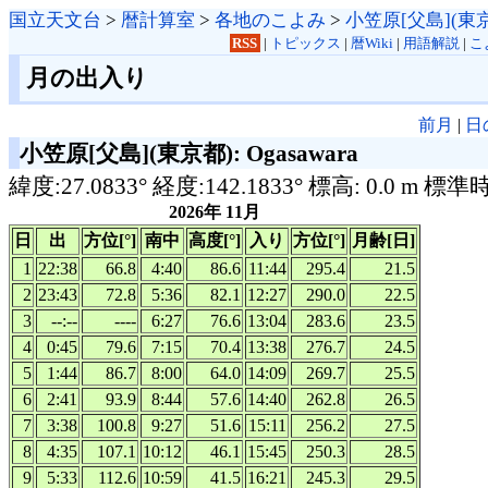
国立天文台
>
暦計算室
>
各地のこよみ
>
小笠原[父島](東
RSS
|
トピックス
|
暦Wiki
|
用語解説
|
こ
月の出入り
前月
|
日
小笠原[父島](東京都): Ogasawara
緯度:27.0833° 経度:142.1833° 標高: 0.0 m 標準
2026年 11月
日
出
方位[°]
南中
高度[°]
入り
方位[°]
月齢[日]
1
22:38
66.8
4:40
86.6
11:44
295.4
21.5
2
23:43
72.8
5:36
82.1
12:27
290.0
22.5
3
--:--
----
6:27
76.6
13:04
283.6
23.5
4
0:45
79.6
7:15
70.4
13:38
276.7
24.5
5
1:44
86.7
8:00
64.0
14:09
269.7
25.5
6
2:41
93.9
8:44
57.6
14:40
262.8
26.5
7
3:38
100.8
9:27
51.6
15:11
256.2
27.5
8
4:35
107.1
10:12
46.1
15:45
250.3
28.5
9
5:33
112.6
10:59
41.5
16:21
245.3
29.5