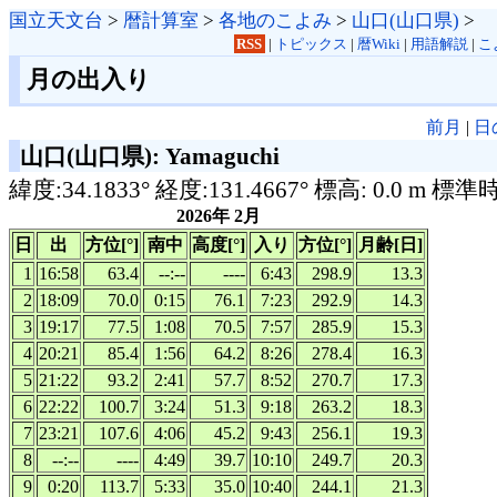
国立天文台
>
暦計算室
>
各地のこよみ
>
山口(山口県)
>
RSS
|
トピックス
|
暦Wiki
|
用語解説
|
こ
月の出入り
前月
|
日
山口(山口県): Yamaguchi
緯度:34.1833° 経度:131.4667° 標高: 0.0 m 標準
2026年 2月
日
出
方位[°]
南中
高度[°]
入り
方位[°]
月齢[日]
1
16:58
63.4
--:--
----
6:43
298.9
13.3
2
18:09
70.0
0:15
76.1
7:23
292.9
14.3
3
19:17
77.5
1:08
70.5
7:57
285.9
15.3
4
20:21
85.4
1:56
64.2
8:26
278.4
16.3
5
21:22
93.2
2:41
57.7
8:52
270.7
17.3
6
22:22
100.7
3:24
51.3
9:18
263.2
18.3
7
23:21
107.6
4:06
45.2
9:43
256.1
19.3
8
--:--
----
4:49
39.7
10:10
249.7
20.3
9
0:20
113.7
5:33
35.0
10:40
244.1
21.3