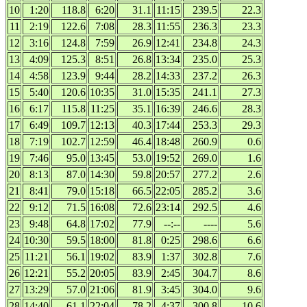
10
1:20
118.8
6:20
31.1
11:15
239.5
22.3
11
2:19
122.6
7:08
28.3
11:55
236.3
23.3
12
3:16
124.8
7:59
26.9
12:41
234.8
24.3
13
4:09
125.3
8:51
26.8
13:34
235.0
25.3
14
4:58
123.9
9:44
28.2
14:33
237.2
26.3
15
5:40
120.6
10:35
31.0
15:35
241.1
27.3
16
6:17
115.8
11:25
35.1
16:39
246.6
28.3
17
6:49
109.7
12:13
40.3
17:44
253.3
29.3
18
7:19
102.7
12:59
46.4
18:48
260.9
0.6
19
7:46
95.0
13:45
53.0
19:52
269.0
1.6
20
8:13
87.0
14:30
59.8
20:57
277.2
2.6
21
8:41
79.0
15:18
66.5
22:05
285.2
3.6
22
9:12
71.5
16:08
72.6
23:14
292.5
4.6
23
9:48
64.8
17:02
77.9
--:--
----
5.6
24
10:30
59.5
18:00
81.8
0:25
298.6
6.6
25
11:21
56.1
19:02
83.9
1:37
302.8
7.6
26
12:21
55.2
20:05
83.9
2:45
304.7
8.6
27
13:29
57.0
21:06
81.9
3:45
304.0
9.6
28
14:40
61.1
22:04
78.2
4:37
300.8
10.6