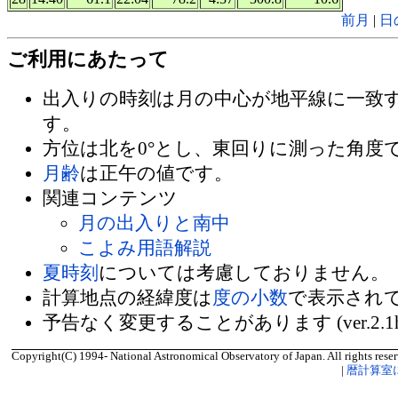
前月
|
日
ご利用にあたって
出入りの時刻は月の中心が地平線に一致
す。
方位は北を0°とし、東回りに測った角度
月齢
は正午の値です。
関連コンテンツ
月の出入りと南中
こよみ用語解説
夏時刻
については考慮しておりません。
計算地点の経緯度は
度の小数
で表示され
予告なく変更することがあります (ver.2.1
Copyright(C) 1994- National Astronomical Observatory of Japan. All rights reser
|
暦計算室