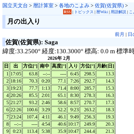
国立天文台
>
暦計算室
>
各地のこよみ
>
佐賀(佐賀県)
>
RSS
|
トピックス
|
暦Wiki
|
用語解説
|
こ
月の出入り
前月
|
日
佐賀(佐賀県): Saga
緯度:33.2500° 経度:130.3000° 標高: 0.0 m 標準
2026年 2月
日
出
方位[°]
南中
高度[°]
入り
方位[°]
月齢[日]
1
17:05
63.8
--:--
----
6:45
298.5
13.3
2
18:16
70.3
0:20
77.1
7:26
292.7
14.3
3
19:23
77.7
1:13
71.4
8:00
285.7
15.3
4
20:26
85.5
2:01
65.1
8:30
278.3
16.3
5
21:27
93.2
2:46
58.6
8:57
270.7
17.3
6
22:26
100.6
3:29
52.2
9:23
263.2
18.3
7
23:24
107.4
4:11
46.1
9:49
256.3
19.3
8
--:--
----
4:54
40.6
10:17
249.9
20.3
9
0:23
113.4
5:38
35.9
10:47
244.4
21.3