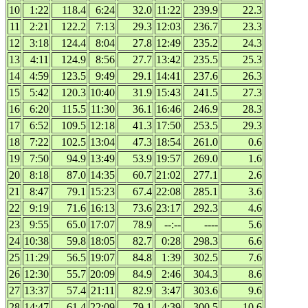
10
1:22
118.4
6:24
32.0
11:22
239.9
22.3
11
2:21
122.2
7:13
29.3
12:03
236.7
23.3
12
3:18
124.4
8:04
27.8
12:49
235.2
24.3
13
4:11
124.9
8:56
27.7
13:42
235.5
25.3
14
4:59
123.5
9:49
29.1
14:41
237.6
26.3
15
5:42
120.3
10:40
31.9
15:43
241.5
27.3
16
6:20
115.5
11:30
36.1
16:46
246.9
28.3
17
6:52
109.5
12:18
41.3
17:50
253.5
29.3
18
7:22
102.5
13:04
47.3
18:54
261.0
0.6
19
7:50
94.9
13:49
53.9
19:57
269.0
1.6
20
8:18
87.0
14:35
60.7
21:02
277.1
2.6
21
8:47
79.1
15:23
67.4
22:08
285.1
3.6
22
9:19
71.6
16:13
73.6
23:17
292.3
4.6
23
9:55
65.0
17:07
78.9
--:--
----
5.6
24
10:38
59.8
18:05
82.7
0:28
298.3
6.6
25
11:29
56.5
19:07
84.8
1:39
302.5
7.6
26
12:30
55.7
20:09
84.9
2:46
304.3
8.6
27
13:37
57.4
21:11
82.9
3:47
303.6
9.6
28
14:47
61.4
22:09
79.1
4:39
300.5
10.6