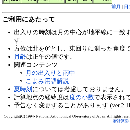
前月
|
日
ご利用にあたって
出入りの時刻は月の中心が地平線に一致
す。
方位は北を0°とし、東回りに測った角度
月齢
は正午の値です。
関連コンテンツ
月の出入りと南中
こよみ用語解説
夏時刻
については考慮しておりません。
計算地点の経緯度は
度の小数
で表示され
予告なく変更することがあります (ver.2.1
Copyright(C) 1994- National Astronomical Observatory of Japan. All rights reser
|
暦計算室