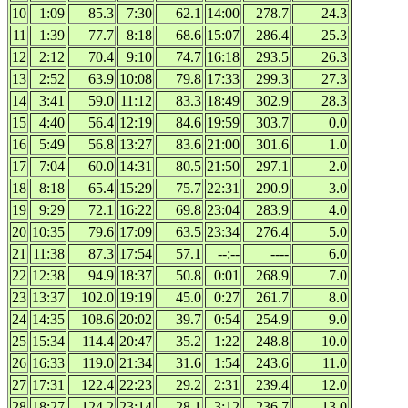
10
1:09
85.3
7:30
62.1
14:00
278.7
24.3
11
1:39
77.7
8:18
68.6
15:07
286.4
25.3
12
2:12
70.4
9:10
74.7
16:18
293.5
26.3
13
2:52
63.9
10:08
79.8
17:33
299.3
27.3
14
3:41
59.0
11:12
83.3
18:49
302.9
28.3
15
4:40
56.4
12:19
84.6
19:59
303.7
0.0
16
5:49
56.8
13:27
83.6
21:00
301.6
1.0
17
7:04
60.0
14:31
80.5
21:50
297.1
2.0
18
8:18
65.4
15:29
75.7
22:31
290.9
3.0
19
9:29
72.1
16:22
69.8
23:04
283.9
4.0
20
10:35
79.6
17:09
63.5
23:34
276.4
5.0
21
11:38
87.3
17:54
57.1
--:--
----
6.0
22
12:38
94.9
18:37
50.8
0:01
268.9
7.0
23
13:37
102.0
19:19
45.0
0:27
261.7
8.0
24
14:35
108.6
20:02
39.7
0:54
254.9
9.0
25
15:34
114.4
20:47
35.2
1:22
248.8
10.0
26
16:33
119.0
21:34
31.6
1:54
243.6
11.0
27
17:31
122.4
22:23
29.2
2:31
239.4
12.0
28
18:27
124.2
23:14
28.1
3:12
236.7
13.0