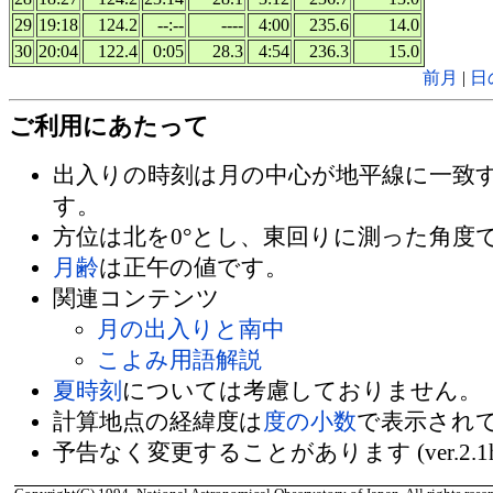
29
19:18
124.2
--:--
----
4:00
235.6
14.0
30
20:04
122.4
0:05
28.3
4:54
236.3
15.0
前月
|
日
ご利用にあたって
出入りの時刻は月の中心が地平線に一致
す。
方位は北を0°とし、東回りに測った角度
月齢
は正午の値です。
関連コンテンツ
月の出入りと南中
こよみ用語解説
夏時刻
については考慮しておりません。
計算地点の経緯度は
度の小数
で表示され
予告なく変更することがあります (ver.2.1