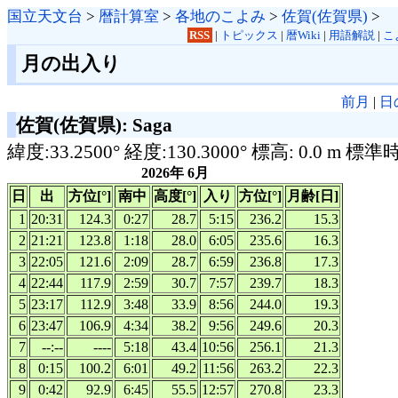
国立天文台
>
暦計算室
>
各地のこよみ
>
佐賀(佐賀県)
>
RSS
|
トピックス
|
暦Wiki
|
用語解説
|
こ
月の出入り
前月
|
日
佐賀(佐賀県): Saga
緯度:33.2500° 経度:130.3000° 標高: 0.0 m 標準
2026年 6月
日
出
方位[°]
南中
高度[°]
入り
方位[°]
月齢[日]
1
20:31
124.3
0:27
28.7
5:15
236.2
15.3
2
21:21
123.8
1:18
28.0
6:05
235.6
16.3
3
22:05
121.6
2:09
28.7
6:59
236.8
17.3
4
22:44
117.9
2:59
30.7
7:57
239.7
18.3
5
23:17
112.9
3:48
33.9
8:56
244.0
19.3
6
23:47
106.9
4:34
38.2
9:56
249.6
20.3
7
--:--
----
5:18
43.4
10:56
256.1
21.3
8
0:15
100.2
6:01
49.2
11:56
263.2
22.3
9
0:42
92.9
6:45
55.5
12:57
270.8
23.3