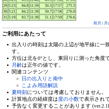
29
5:23
84.8
11:39
50.3
17:57
275.5
30
5:21
84.2
11:39
50.7
17:58
276.0
31
5:19
83.7
11:39
51.1
17:59
276.6
前月
|
月
ご利用にあたって
出入りの時刻は太陽の上辺が地平線に一
す。
方位は北を0°とし、東回りに測った角度
月齢
は正午の値です。
関連コンテンツ
日の出入りと南中
こよみ用語解説
夏時刻
については考慮しておりません。
計算地点の経緯度は
度の小数
で表示され
予告なく変更することがあります (ver.2.1