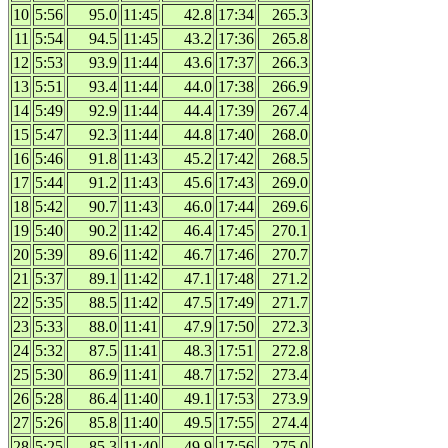
10
5:56
95.0
11:45
42.8
17:34
265.3
11
5:54
94.5
11:45
43.2
17:36
265.8
12
5:53
93.9
11:44
43.6
17:37
266.3
13
5:51
93.4
11:44
44.0
17:38
266.9
14
5:49
92.9
11:44
44.4
17:39
267.4
15
5:47
92.3
11:44
44.8
17:40
268.0
16
5:46
91.8
11:43
45.2
17:42
268.5
17
5:44
91.2
11:43
45.6
17:43
269.0
18
5:42
90.7
11:43
46.0
17:44
269.6
19
5:40
90.2
11:42
46.4
17:45
270.1
20
5:39
89.6
11:42
46.7
17:46
270.7
21
5:37
89.1
11:42
47.1
17:48
271.2
22
5:35
88.5
11:42
47.5
17:49
271.7
23
5:33
88.0
11:41
47.9
17:50
272.3
24
5:32
87.5
11:41
48.3
17:51
272.8
25
5:30
86.9
11:41
48.7
17:52
273.4
26
5:28
86.4
11:40
49.1
17:53
273.9
27
5:26
85.8
11:40
49.5
17:55
274.4
28
5:25
85.3
11:40
49.9
17:56
275.0