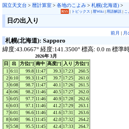
国立天文台
>
暦計算室
>
各地のこよみ
>
札幌(北海道)
>
RSS
|
トピックス
|
暦Wiki
|
用語解説
|
こ
日の出入り
前月
|
月
札幌(北海道): Sapporo
緯度:43.0667° 経度:141.3500° 標高: 0.0 m 標準
2026年 3月
日
出
方位[°]
南中
高度[°]
入り
方位[°]
1
6:11
99.8
11:47
39.3
17:23
260.5
2
6:10
99.3
11:47
39.7
17:25
261.0
3
6:08
98.7
11:47
40.1
17:26
261.5
4
6:06
98.2
11:46
40.5
17:27
262.0
5
6:05
97.7
11:46
40.9
17:28
262.6
6
6:03
97.1
11:46
41.2
17:29
263.1
7
6:01
96.6
11:46
41.6
17:31
263.6
8
6:00
96.1
11:45
42.0
17:32
264.2
9
5:58
95.5
11:45
42.4
17:33
264.7